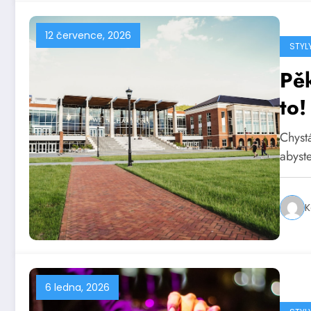
12 července, 2026
STYL
Pěk
to!
Chystá
abyst
K
6 ledna, 2026