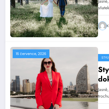
Jasně,
sňate
K
16 července, 2026
STYL
Sty
dok
Jasně
trochu