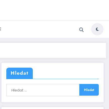
í
Hledat