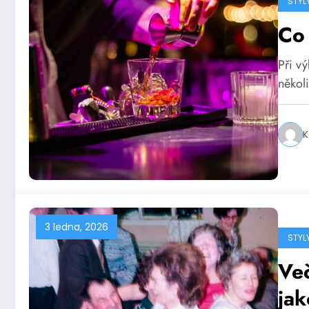
STYL
Co 
Při vý
několi
K
3 ledna, 2026
STYL
Več
ja