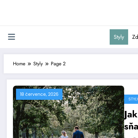
Skip
to
content
Styly
Zd
Home
Styly
Page 2
18 července, 2026
STYL
Jak
sň