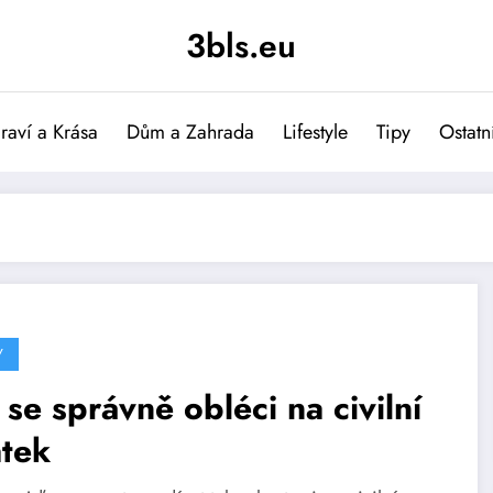
3bls.eu
raví a Krása
Dům a Zahrada
Lifestyle
Tipy
Ostatn
Y
 se správně obléci na civilní
atek