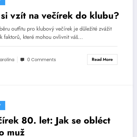
Y
si vzít na večírek do klubu?
běru outfitu pro klubový večírek je důležité zvážit
k faktorů, které mohou ovlivnit váš…
Read More
arolína
0 Comments
Y
írek 80. let: Jak se obléct
ko muž