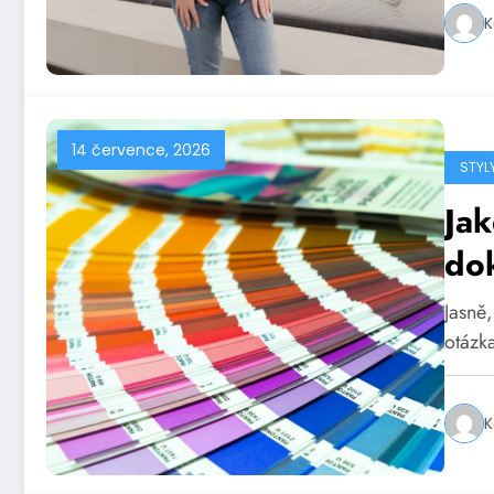
K
14 července, 2026
STYL
Ja
do
Jasně
otázka
K