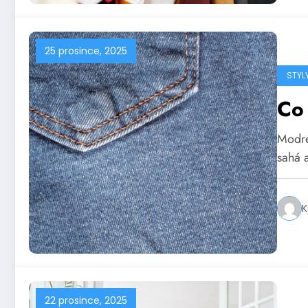
25 prosince, 2025
STYL
Co
Modré
sahá 
K
22 prosince, 2025