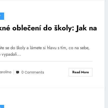
Y
né oblečení do školy: Jak na
te se do školy a lámete si hlavu s tím, co na sebe,
e vypadali…
Read More
arolína
0 Comments