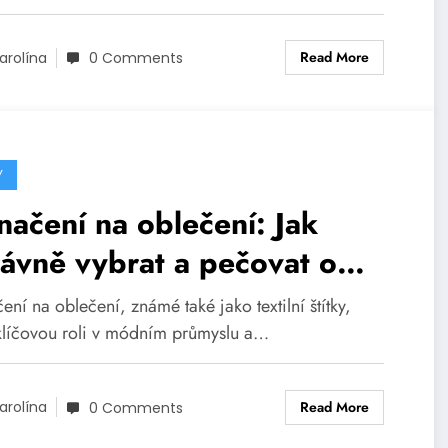
Read More
arolína
0 Comments
Y
ačení na oblečení: Jak
ávně vybrat a pečovat o
tilní štítky
ní na oblečení, známé také jako textilní štítky,
 klíčovou roli v módním průmyslu a…
Read More
arolína
0 Comments