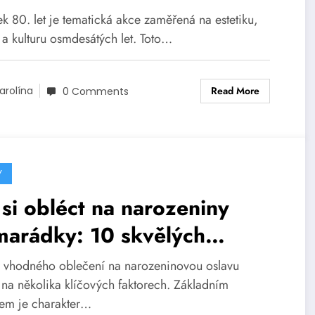
k 80. let je tematická akce zaměřená na estetiku,
a kulturu osmdesátých let. Toto…
Read More
arolína
0 Comments
Y
si obléct na narozeniny
marádky: 10 skvělých
padů
 vhodného oblečení na narozeninovou oslavu
í na několika klíčových faktorech. Základním
riem je charakter…