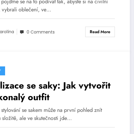
 pojďme se na to podívat tak, abyste si na civilní
k vybrali oblečení, ve…
Read More
arolína
0 Comments
Y
lizace se saky: Jak vytvořit
onalý outfit
, stylování se sakem může na první pohled znít
 složitě, ale ve skutečnosti jde…