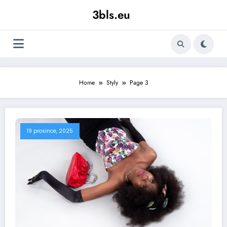
Skip
3bls.eu
to
content
Home
Styly
Page 3
19 prosince, 2025