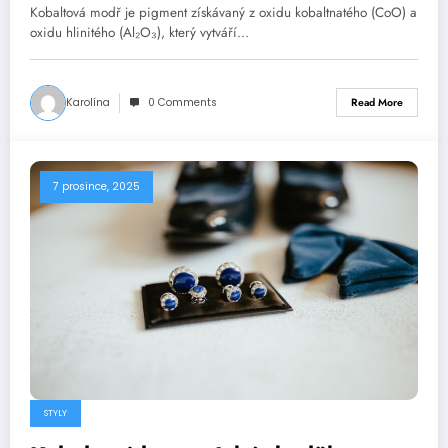
Kobaltová modř je pigment získávaný z oxidu kobaltnatého (CoO) a
oxidu hlinitého (Al₂O₃), který vytváří…
Karolína
0 Comments
Read More
7 prosince, 2025
STYLY