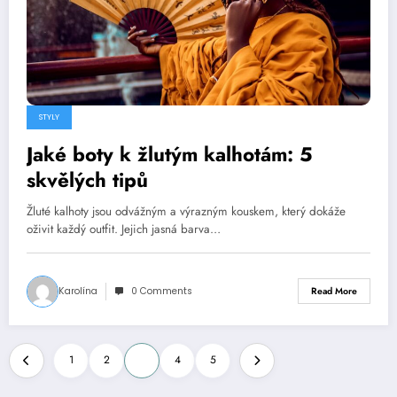
STYLY
Jaké boty k žlutým kalhotám: 5
skvělých tipů
Žluté kalhoty jsou odvážným a výrazným kouskem, který dokáže
oživit každý outfit. Jejich jasná barva…
Karolína
0 Comments
Read More
Stránkování
1
2
3
4
5
příspěvků