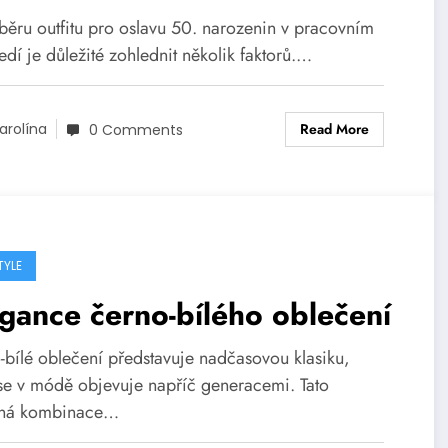
ýběru outfitu pro oslavu 50. narozenin v pracovním
edí je důležité zohlednit několik faktorů.…
Read More
arolína
0 Comments
TYLE
gance černo-bílého oblečení
-bílé oblečení představuje nadčasovou klasiku,
 se v módě objevuje napříč generacemi. Tato
vná kombinace…