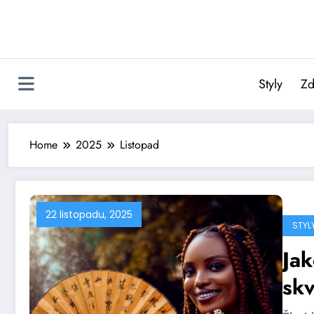
Skip
to
content
Styly
Zd
Home
2025
Listopad
22 listopadu, 2025
STYL
Jak
skv