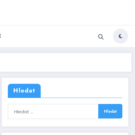
í
Hledat