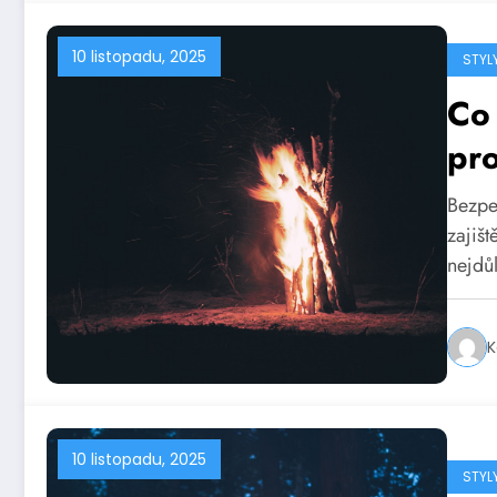
10 listopadu, 2025
STYL
Co 
pr
u 
Bezpe
zajiš
nejdů
K
10 listopadu, 2025
STYL