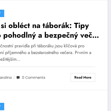
Y
si obléct na táborák: Tipy
o pohodlný a bezpečný večer
ohně
čnostní pravidla při táboráku jsou klíčová pro
tění příjemného a bezstarostného večera. Prvním a
ležitějším…
Read More
arolína
0 Comments
Y