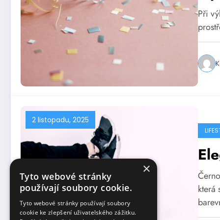
Při v
prostř
K
2 listopadu, 2025
LIFES
Ele
×
Černo
Tyto webové stránky
používají soubory cookie.
která
bare
Tyto webové stránky používají soubory
cookie ke zlepšení uživatelského zážitku.