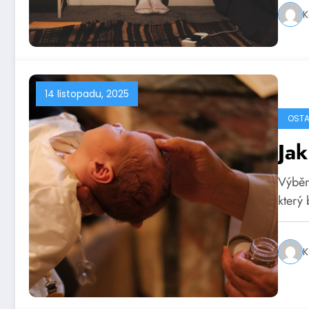
K
14 listopadu, 2025
OSTA
Jak
Výběr
který
K