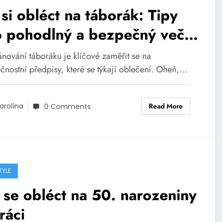
si obléct na táborák: Tipy
o pohodlný a bezpečný večer
ohně
ánování táboráku je klíčové zaměřit se na
čnostní předpisy, které se týkají oblečení. Oheň,…
Read More
arolína
0 Comments
TYLE
 se obléct na 50. narozeniny
ráci