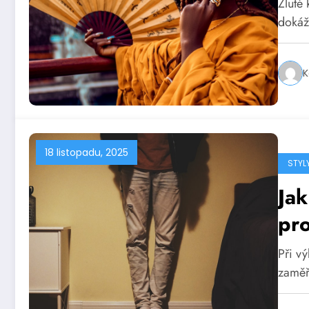
Žluté
dokáže
K
18 listopadu, 2025
STYL
Jak
pro
Při vý
zaměř