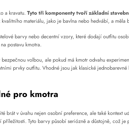
ko a kravatu.
Tyto tři komponenty tvoří základní stavebn
 kvalitního materiálu, jako je bavlna nebo hedvábí, a měla 
pastelové barvy nebo decentní vzory, které dodají outfitu os
 na postavu kmotra.
 bezpečnou volbou, ale pokud má kmotr odvahu experimentov
tními prvky outfitu. Vhodné jsou jak klasické jednobarevné kr
dné pro kmotra
ité brát v úvahu nejen osobní preference, ale také kontext 
příležitosti. Tyto barvy působí seriózně a důstojně, což je p