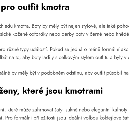
 pro outfit kmotra
ledu kmotra. Boty by měly být nejen stylové, ale také poho
klasické kožené oxfordky nebo derby boty v černé nebo hnědé
í pro různé typy událostí. Pokud se jedná o méně formální ak
dbát na to, aby boty ladily s celkovým stylem outfitu a byly v
eálně by měly být v podobném odstínu, aby outfit působil h
ženy, které jsou kmotrami
í, které může zahrnovat šaty, sukně nebo elegantní kalhoty s
 Pro formální příležitosti jsou ideální volbou koktejlové š