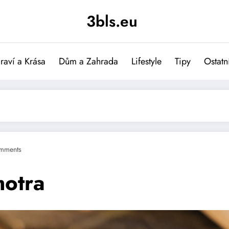
3bls.eu
raví a Krása
Dům a Zahrada
Lifestyle
Tipy
Ostatn
mments
motra