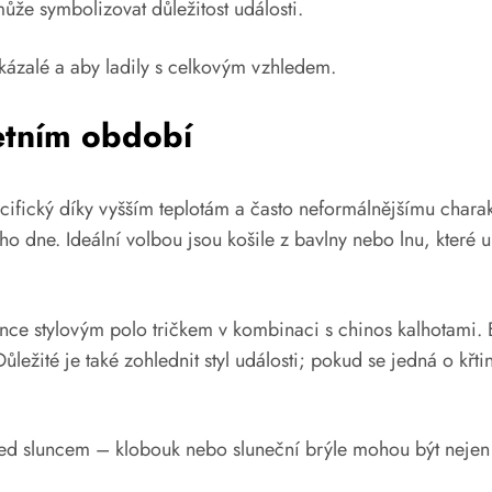
že symbolizovat důležitost události.
 okázalé a aby ladily s celkovým vzhledem.
letním období
ifický díky vyšším teplotám a často neformálnějšímu charakt
ého dne. Ideální volbou jsou košile z bavlny nebo lnu, kter
e stylovým polo tričkem v kombinaci s chinos kalhotami. Ba
ůležité je také zohlednit styl události; pokud se jedná o křt
řed sluncem – klobouk nebo sluneční brýle mohou být nejen p