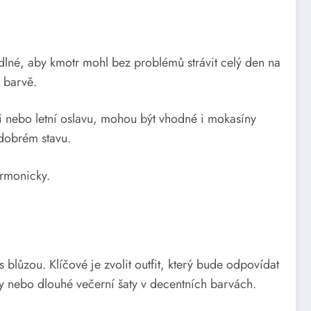
dlné, aby kmotr mohl bez problémů strávit celý den na
 barvě.
ci nebo letní oslavu, mohou být vhodné i mokasíny
 dobrém stavu.
armonicky.
 blůzou. Klíčové je zvolit outfit, který bude odpovídat
aty nebo dlouhé večerní šaty v decentních barvách.