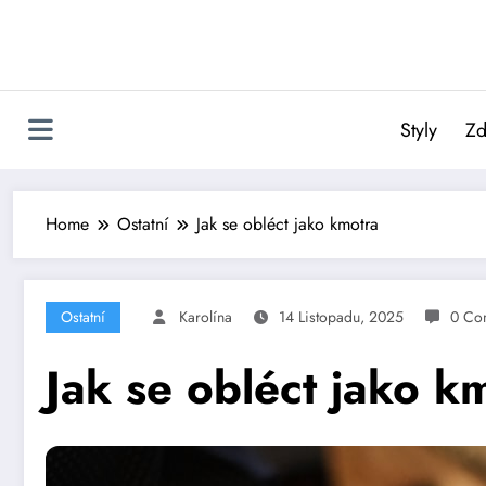
Skip
to
content
Styly
Zd
Home
Ostatní
Jak se obléct jako kmotra
Ostatní
Karolína
14 Listopadu, 2025
0 Co
Jak se obléct jako k