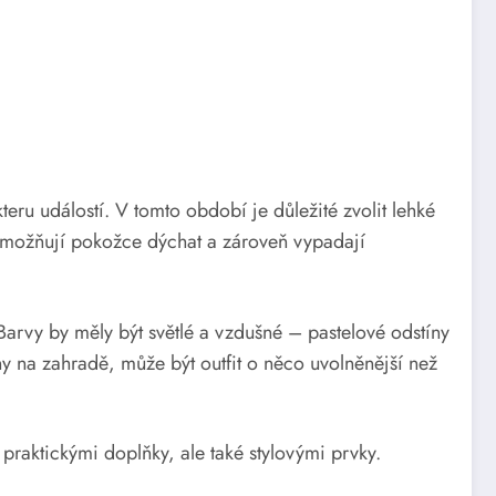
eru událostí. V tomto období je důležité zvolit lehké
é umožňují pokožce dýchat a zároveň vypadají
rvy by měly být světlé a vzdušné – pastelové odstíny
iny na zahradě, může být outfit o něco uvolněnější než
raktickými doplňky, ale také stylovými prvky.