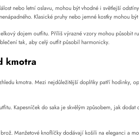
lost nebo letní oslavu, mohou být vhodné i světlejší odstín
 nenápadného. Klasické pruhy nebo jemné kostky mohou být s
elkový dojem outfitu. Příliš výrazné vzory mohou působit ru
oblečení tak, aby celý outfit působil harmonicky.
d kmotra
vzhledu kmotra. Mezi nejdůležitější doplňky patří hodinky, 
tfitu. Kapesníček do saka je skvělým způsobem, jak dodat ou
rož. Manžetové knoflíčky dodávají košili na eleganci a moh