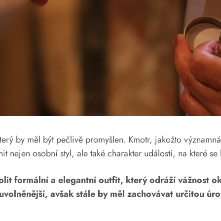
terý by měl být pečlivě promyšlen. Kmotr, jakožto významná 
it nejen osobní styl, ale také charakter události, na které se
lit formální a elegantní outfit, který odráží vážnost 
 uvolněnější, avšak stále by měl zachovávat určitou úr