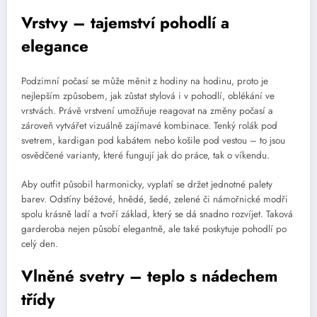
Vrstvy – tajemství pohodlí a
elegance
Podzimní počasí se může měnit z hodiny na hodinu, proto je
nejlepším způsobem, jak zůstat stylová i v pohodlí, oblékání ve
vrstvách. Právě vrstvení umožňuje reagovat na změny počasí a
zároveň vytvářet vizuálně zajímavé kombinace. Tenký rolák pod
svetrem, kardigan pod kabátem nebo košile pod vestou – to jsou
osvědčené varianty, které fungují jak do práce, tak o víkendu.
Aby outfit působil harmonicky, vyplatí se držet jednotné palety
barev. Odstíny béžové, hnědé, šedé, zelené či námořnické modři
spolu krásně ladí a tvoří základ, který se dá snadno rozvíjet. Taková
garderoba nejen působí elegantně, ale také poskytuje pohodlí po
celý den.
Vlněné svetry – teplo s nádechem
třídy