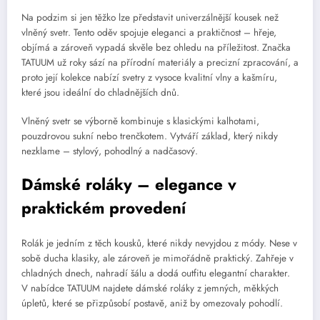
Na podzim si jen těžko lze představit univerzálnější kousek než
vlněný svetr. Tento oděv spojuje eleganci a praktičnost – hřeje,
objímá a zároveň vypadá skvěle bez ohledu na příležitost. Značka
TATUUM už roky sází na přírodní materiály a precizní zpracování, a
proto její kolekce nabízí svetry z vysoce kvalitní vlny a kašmíru,
které jsou ideální do chladnějších dnů.
Vlněný svetr se výborně kombinuje s klasickými kalhotami,
pouzdrovou sukní nebo trenčkotem. Vytváří základ, který nikdy
nezklame – stylový, pohodlný a nadčasový.
Dámské roláky – elegance v
praktickém provedení
Rolák je jedním z těch kousků, které nikdy nevyjdou z módy. Nese v
sobě ducha klasiky, ale zároveň je mimořádně praktický. Zahřeje v
chladných dnech, nahradí šálu a dodá outfitu elegantní charakter.
V nabídce TATUUM najdete dámské roláky z jemných, měkkých
úpletů, které se přizpůsobí postavě, aniž by omezovaly pohodlí.