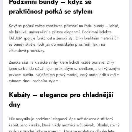
Podzimní bundy – když se
praktičnost potká se stylem
Když se počasí začne zhoršovat, přichází na řadu bundy – lehké,
ale hřejivé, univerzální a přitom elegantní. Podzimní kolekce
TATUUM spojuje funkčnost a ženský styl. Díky kvalitním materiálům
se bundy skvěle hodí jak do městského prostředí, tak i na
víkendové procházky.
Značka sází na klasické střihy, které lichotí každé postavě. Díky
tomu se bunda stává nejen praktickým svrchníkem, ale i výrazným
prvkem outfitu. Najděte ten pravý model, který bude ladit s vaším
rytmem dne i osobním stylem.
Kabáty – elegance pro chladnější
dny
Nic nevystihuje podzimní eleganci lépe než dokonale střižený
kabát. Je to klasika, která nikdy neztrácí svůj půvab. Dlouhý, rovný
střih z přírodní látky je investicí, která se vyplatí na dlouhá léta.