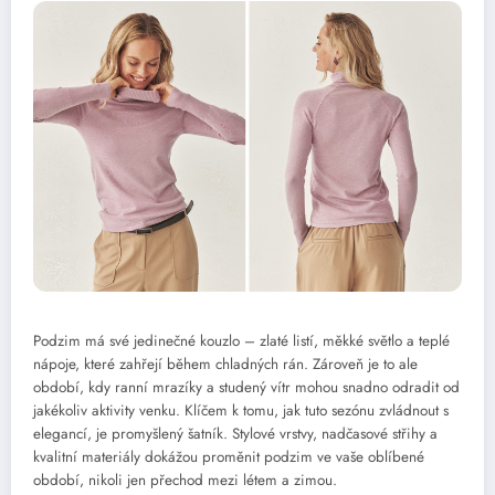
Podzim má své jedinečné kouzlo – zlaté listí, měkké světlo a teplé
nápoje, které zahřejí během chladných rán. Zároveň je to ale
období, kdy ranní mrazíky a studený vítr mohou snadno odradit od
jakékoliv aktivity venku. Klíčem k tomu, jak tuto sezónu zvládnout s
elegancí, je promyšlený šatník. Stylové vrstvy, nadčasové střihy a
kvalitní materiály dokážou proměnit podzim ve vaše oblíbené
období, nikoli jen přechod mezi létem a zimou.