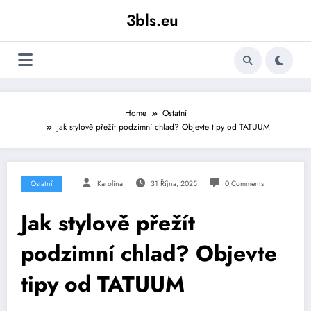
Skip
3bls.eu
to
content
Home
Ostatní
Jak stylově přežít podzimní chlad? Objevte tipy od TATUUM
Ostatní
Karolína
31 Října, 2025
0 Comments
Jak stylově přežít
podzimní chlad? Objevte
tipy od TATUUM