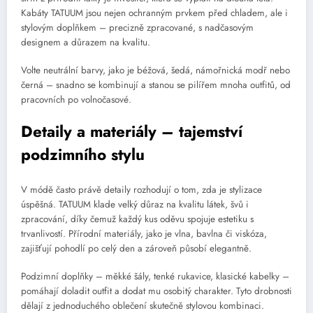
Kabáty TATUUM jsou nejen ochranným prvkem před chladem, ale i
stylovým doplňkem – precizně zpracované, s nadčasovým
designem a důrazem na kvalitu.
Volte neutrální barvy, jako je béžová, šedá, námořnická modř nebo
černá – snadno se kombinují a stanou se pilířem mnoha outfitů, od
pracovních po volnočasové.
Detaily a materiály – tajemství
podzimního stylu
V módě často právě detaily rozhodují o tom, zda je stylizace
úspěšná. TATUUM klade velký důraz na kvalitu látek, švů i
zpracování, díky čemuž každý kus oděvu spojuje estetiku s
trvanlivostí. Přírodní materiály, jako je vlna, bavlna či viskóza,
zajišťují pohodlí po celý den a zároveň působí elegantně.
Podzimní doplňky – měkké šály, tenké rukavice, klasické kabelky –
pomáhají doladit outfit a dodat mu osobitý charakter. Tyto drobnosti
dělají z jednoduchého oblečení skutečně stylovou kombinaci.