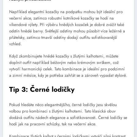
Například elegantní kozačky na podpatku mohou být ideální pro
večerní akce, zatímco robustní kotníkové kozačky se hodí na
víkendové výlety. Při výběru hnědých kozaček je dobré zvážit také
odstín hnědé barvy. Světlejší odstíny mohou působit více ležérně a
přátelsky, zatímco tmavší odstíny dodají outfitu sofistikovanější
vzhled.
Když zkombinujete hnědé kozačky s žlutými kalhotami, můžete
doplnit outfit například béžovým nebo krémovým svrškem, což
vytvoří harmonický celek. Tato kombinace je ideální pro podzimní
a zimní měsíce, kdy je potřeba zahřát se a zároveň vypadat stylově.
Tip 3: Černé lodičky
Pokud hledáte něco elegantnějšího, černé lodičky jsou skvělou
volbou pro kombinaci s žlutými kalhotami. Tato klasická obuv
dodává outfitu nádech elegance a sofistikovanosti. Černé lodičky se
hodí jak na pracovní schůzky, tak na večerní akce.
Kombinace žlutých kalhot s černými lodičkami vytváří silný kontrast,