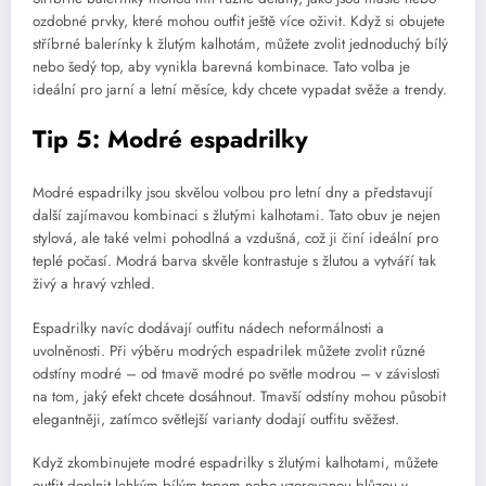
ozdobné prvky, které mohou outfit ještě více oživit. Když si obujete
stříbrné balerínky k žlutým kalhotám, můžete zvolit jednoduchý bílý
nebo šedý top, aby vynikla barevná kombinace. Tato volba je
ideální pro jarní a letní měsíce, kdy chcete vypadat svěže a trendy.
Tip 5: Modré espadrilky
Modré espadrilky jsou skvělou volbou pro letní dny a představují
další zajímavou kombinaci s žlutými kalhotami. Tato obuv je nejen
stylová, ale také velmi pohodlná a vzdušná, což ji činí ideální pro
teplé počasí. Modrá barva skvěle kontrastuje s žlutou a vytváří tak
živý a hravý vzhled.
Espadrilky navíc dodávají outfitu nádech neformálnosti a
uvolněnosti. Při výběru modrých espadrilek můžete zvolit různé
odstíny modré – od tmavě modré po světle modrou – v závislosti
na tom, jaký efekt chcete dosáhnout. Tmavší odstíny mohou působit
elegantněji, zatímco světlejší varianty dodají outfitu svěžest.
Když zkombinujete modré espadrilky s žlutými kalhotami, můžete
outfit doplnit lehkým bílým topem nebo vzorovanou blůzou v