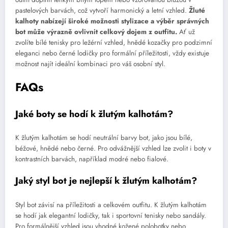
pastelových barvách, což vytvoří harmonický a letní vzhled.
Žluté
kalhoty nabízejí široké možnosti stylizace a výběr správných
bot může výrazně ovlivnit celkový dojem z outfitu.
Ať už
zvolíte bílé tenisky pro ležérní vzhled, hnědé kozačky pro podzimní
eleganci nebo černé lodičky pro formální příležitosti, vždy existuje
možnost najít ideální kombinaci pro váš osobní styl.
FAQs
Jaké boty se hodí k žlutým kalhotám?
K žlutým kalhotám se hodí neutrální barvy bot, jako jsou bílé,
béžové, hnědé nebo černé. Pro odvážnější vzhled lze zvolit i boty v
kontrastních barvách, například modré nebo fialové.
Jaký styl bot je nejlepší k žlutým kalhotám?
Styl bot závisí na příležitosti a celkovém outfitu. K žlutým kalhotám
se hodí jak elegantní lodičky, tak i sportovní tenisky nebo sandály.
Pro formálnější vzhled jsou vhodné kožené polobotky nebo