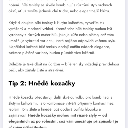
nošení. Bílé tenisky se skvěle kombinují s různými styly vrchních
částí, ať už zvolíte jednoduché tričko, nebo elegantnější blůzu.
Když si obujete bílé tenisky k žlutým kalhotám, vytvoříte tak
vyvážený a moderní vzhled. Kromě toho bílé tenisky mohou být
vyrobeny z různých materiálů, jako je kůže nebo plátno, což vám
umožňuje vybrat si variantu, která nejlépe odpovídá vašemu stylu.
Například kožené bílé tenisky dodají outfitu nádech elegance,
zatímco plátěné varianty budou působit více ležérně.
Důležité je také dbát na údržbu – bílé tenisky vyžadují pravidelnou
péči, aby zůstaly čisté a atraktivní.
Tip 2: Hnědé kozačky
Hnědé kozačky představují další skvělou volbu pro kombinaci s
žlutými kalhotami. Tato kombinace vytváří příjemný kontrast mezi
teplými tóny žluté a hnědé, což dodává outfitu hloubku a
zajímavost.
Hnědé kozačky mohou mít různé styly – od
elegantních až po robustní, což vám umožňuje přizpůsobit je
různým příležitostem.