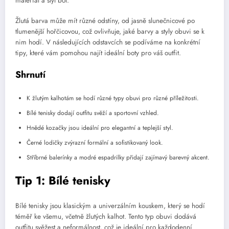
materiál a styl bot.
Žlutá barva může mít různé odstíny, od jasně slunečnicové po
tlumenější hořčicovou, což ovlivňuje, jaké barvy a styly obuvi se k
nim hodí. V následujících odstavcích se podíváme na konkrétní
tipy, které vám pomohou najít ideální boty pro váš outfit.
Shrnutí
K žlutým kalhotám se hodí různé typy obuvi pro různé příležitosti.
Bílé tenisky dodají outfitu svěží a sportovní vzhled.
Hnědé kozačky jsou ideální pro elegantní a teplejší styl.
Černé lodičky zvýrazní formální a sofistikovaný look.
Stříbrné balerínky a modré espadrilky přidají zajímavý barevný akcent.
Tip 1: Bílé tenisky
Bílé tenisky jsou klasickým a univerzálním kouskem, který se hodí
téměř ke všemu, včetně žlutých kalhot. Tento typ obuvi dodává
outfitu svěžest a neformálnost, což je ideální pro každodenní