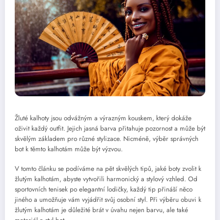
Žluté kalhoty jsou odvážným a výrazným kouskem, který dokáže
oživit každý outfit. Jejich jasná barva přitahuje pozornost a může být
skvělým základem pro různé stylizace. Nicméně, výběr správných
bot k těmto kalhotám může být výzvou.
V tomto článku se podíváme na pět skvělých tipů, jaké boty zvolit k
žlutým kalhotám, abyste vytvořili harmonický a stylový vzhled. Od
sportovních tenisek po elegantní lodičky, každý tip přináší něco
jiného a umožňuje vám vyjádřit svůj osobní styl. Při výběru obuvi k
žlutým kalhotám je důležité brát v úvahu nejen barvu, ale také