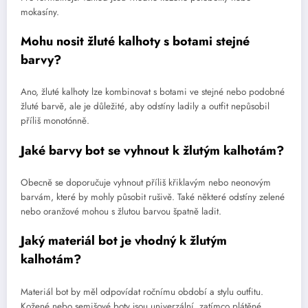
mokasíny.
Mohu nosit žluté kalhoty s botami stejné
barvy?
Ano, žluté kalhoty lze kombinovat s botami ve stejné nebo podobné
žluté barvě, ale je důležité, aby odstíny ladily a outfit nepůsobil
příliš monotónně.
Jaké barvy bot se vyhnout k žlutým kalhotám?
Obecně se doporučuje vyhnout příliš křiklavým nebo neonovým
barvám, které by mohly působit rušivě. Také některé odstíny zelené
nebo oranžové mohou s žlutou barvou špatně ladit.
Jaký materiál bot je vhodný k žlutým
kalhotám?
Materiál bot by měl odpovídat ročnímu období a stylu outfitu.
Kožené nebo semišové boty jsou univerzální, zatímco plátěné