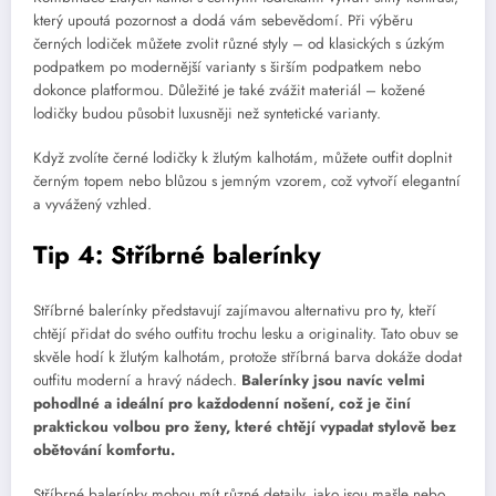
který upoutá pozornost a dodá vám sebevědomí. Při výběru
černých lodiček můžete zvolit různé styly – od klasických s úzkým
podpatkem po modernější varianty s širším podpatkem nebo
dokonce platformou. Důležité je také zvážit materiál – kožené
lodičky budou působit luxusněji než syntetické varianty.
Když zvolíte černé lodičky k žlutým kalhotám, můžete outfit doplnit
černým topem nebo blůzou s jemným vzorem, což vytvoří elegantní
a vyvážený vzhled.
Tip 4: Stříbrné balerínky
Stříbrné balerínky představují zajímavou alternativu pro ty, kteří
chtějí přidat do svého outfitu trochu lesku a originality. Tato obuv se
skvěle hodí k žlutým kalhotám, protože stříbrná barva dokáže dodat
outfitu moderní a hravý nádech.
Balerínky jsou navíc velmi
pohodlné a ideální pro každodenní nošení, což je činí
praktickou volbou pro ženy, které chtějí vypadat stylově bez
obětování komfortu.
Stříbrné balerínky mohou mít různé detaily, jako jsou mašle nebo