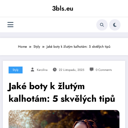
Skip
3bls.eu
to
content
Home
Styly
Jaké boty k žlutým kalhotám: 5 skvělých tipů
Styly
Karolína
22 Listopadu, 2025
0 Comments
Jaké boty k žlutým
kalhotám: 5 skvělých tipů