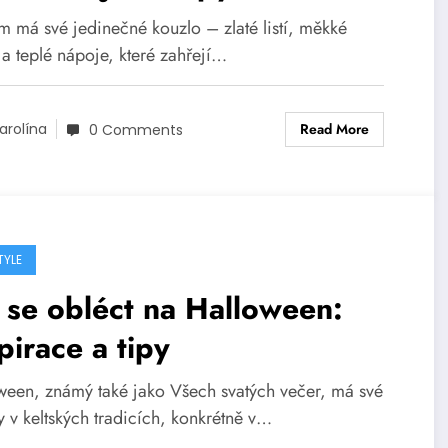
TUUM
m má své jedinečné kouzlo – zlaté listí, měkké
 a teplé nápoje, které zahřejí…
Read More
arolína
0 Comments
TYLE
 se obléct na Halloween:
pirace a tipy
ween, známý také jako Všech svatých večer, má své
y v keltských tradicích, konkrétně v…