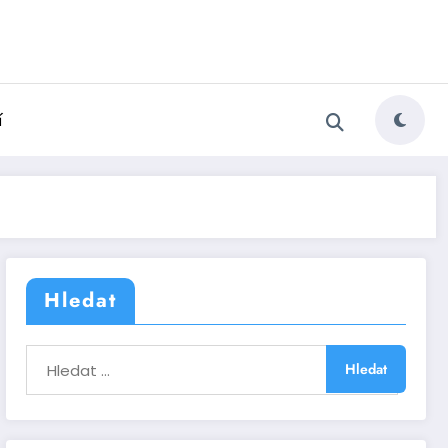
í
Hledat