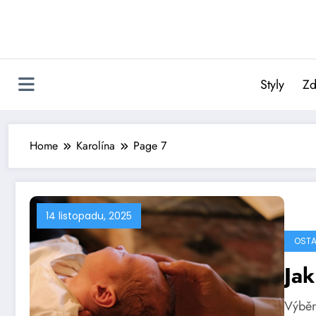
Skip
to
content
Styly
Zd
Home
Karolína
Page 7
14 listopadu, 2025
OSTA
Jak
Výběr