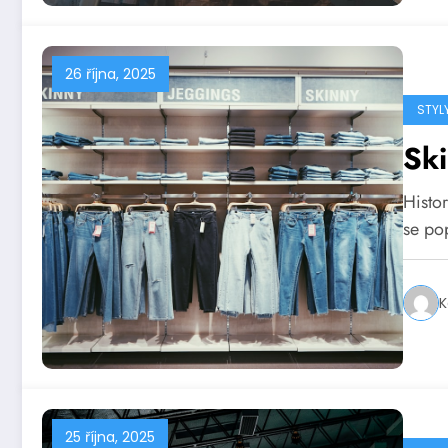
26 října, 2025
STYL
Sk
Histor
se po
K
25 října, 2025