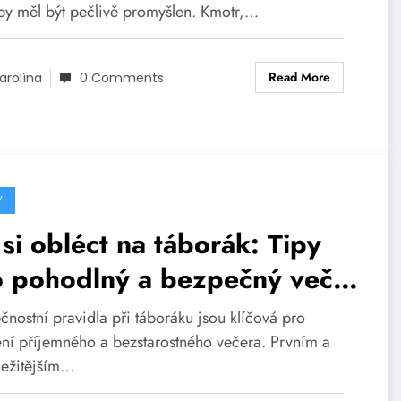
 by měl být pečlivě promyšlen. Kmotr,…
Read More
arolína
0 Comments
Y
si obléct na táborák: Tipy
o pohodlný a bezpečný večer
ohně
čnostní pravidla při táboráku jsou klíčová pro
tění příjemného a bezstarostného večera. Prvním a
ležitějším…