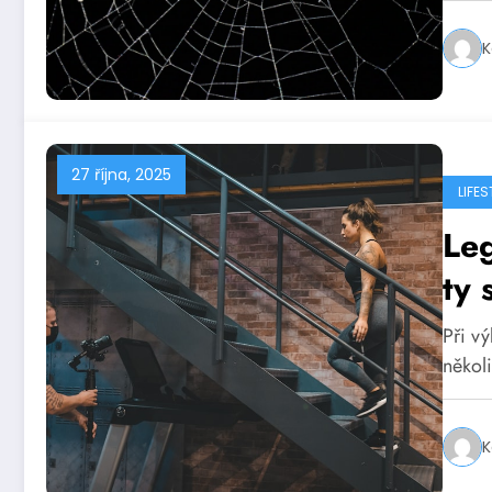
K
27 října, 2025
LIFES
Leg
ty 
Při vý
několi
K