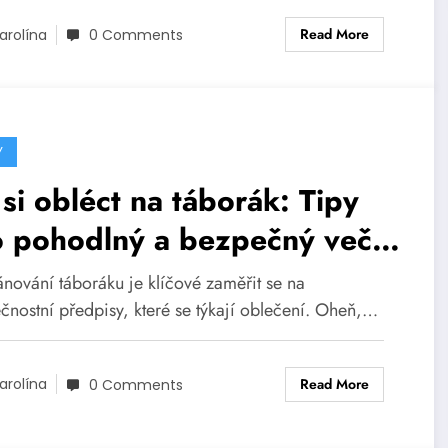
Read More
arolína
0 Comments
Y
si obléct na táborák: Tipy
o pohodlný a bezpečný večer
ohně
ánování táboráku je klíčové zaměřit se na
čnostní předpisy, které se týkají oblečení. Oheň,…
Read More
arolína
0 Comments