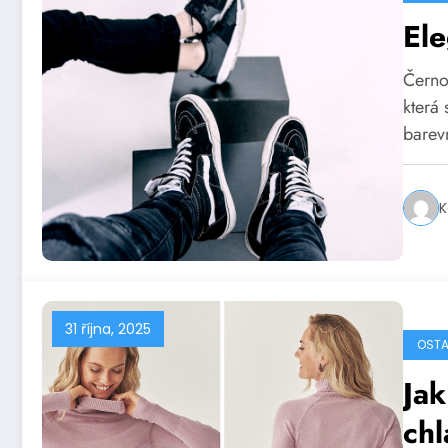
Ele
Černo
která
bare
K
31 října, 2025
OSTA
Jak
chl