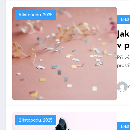
5 listopadu, 2025
LIFES
Jak
v p
Při v
prostř
K
2 listopadu, 2025
LIFES