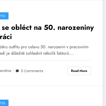
TYLE
 se obléct na 50. narozeniny
ráci
ýběru outfitu pro oslavu 50. narozenin v pracovním
edí je důležité zohlednit několik faktorů.…
Read More
arolína
0 Comments
TYLE