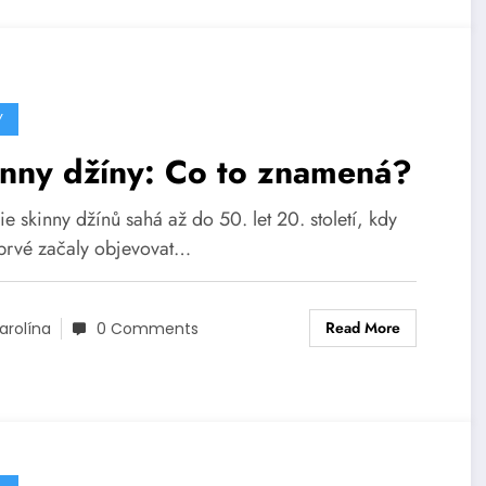
Y
inny džíny: Co to znamená?
ie skinny džínů sahá až do 50. let 20. století, kdy
prvé začaly objevovat…
Read More
arolína
0 Comments