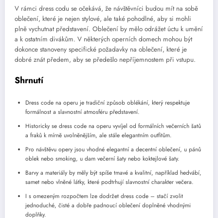
V rámci dress codu se očekává, že návštěvníci budou mít na sobě
oblečení, které je nejen stylové, ale také pohodlné, aby si mohli
plně vychutnat představení. Oblečení by mělo odrážet úctu k umění
a k ostatním divákům. V některých operních domech mohou být
dokonce stanoveny specifické požadavky na oblečení, které je
dobré znát předem, aby se předešlo nepříjemnostem při vstupu.
Shrnutí
Dress code na operu je tradiční způsob oblékání, který respektuje
formálnost a slavnostní atmosféru představení.
Historicky se dress code na operu vyvíjel od formálních večerních šatů
a fraků k mírně uvolněnějším, ale stále elegantním outfitům.
Pro návštěvu opery jsou vhodné elegantní a decentní oblečení, u pánů
oblek nebo smoking, u dam večerní šaty nebo koktejlové šaty.
Barvy a materiály by měly být spíše tmavé a kvalitní, například hedvábí,
samet nebo vlněné látky, které podtrhují slavnostní charakter večera.
I s omezeným rozpočtem lze dodržet dress code – stačí zvolit
jednoduché, čisté a dobře padnoucí oblečení doplněné vhodnými
doplňky.