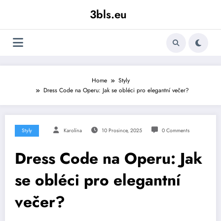
Skip
3bls.eu
to
content
Home
Styly
Dress Code na Operu: Jak se obléci pro elegantní večer?
Styly
Karolína
10 Prosince, 2025
0 Comments
Dress Code na Operu: Jak
se obléci pro elegantní
večer?