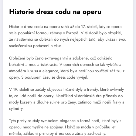
Historie dress codu na operu
Historie dress codu na operu sahá až do 17. století, kdy se opera
stala populární formou zábavy v Evropě. V té době bylo obvyklé,
že návštěvníci se oblékali do svých nejlepších šatů, aby ukázali svou
společenskou postavení a vkus.
Oblečení bylo často extravagantní a zdobené, což odráželo
bohatství a moc aristokracie. V operních domech se tak vytvářela
atmosféra luxusu a elegance, která byla nedílnou součástí zážitku z
opery. S postupem času se dress code vyvíjel.
V 19. století se začaly objevovat různé styly a trendy, které ovlivnily
to, co lidé nosili do opery. Například viktoriánská éra přinesla do
módy korzety a dlouhé sukně pro ženy, zatímco muži nosili fraky a
cylindry.
Tyto prvky se staly symbolem elegance a formálnosti, které byly s
operou neodmyslitelně spojeny. I když se móda v průběhu let
měnila, základní principy dress codu zůstaly zachovány.