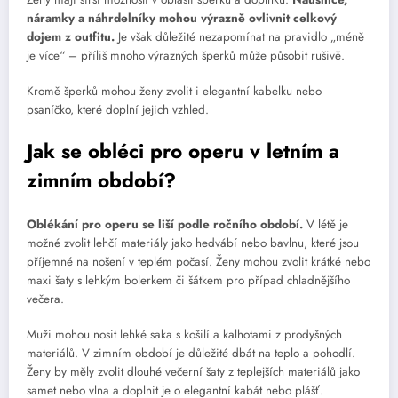
náramky a náhrdelníky mohou výrazně ovlivnit celkový
dojem z outfitu.
Je však důležité nezapomínat na pravidlo „méně
je více“ – příliš mnoho výrazných šperků může působit rušivě.
Kromě šperků mohou ženy zvolit i elegantní kabelku nebo
psaníčko, které doplní jejich vzhled.
Jak se obléci pro operu v letním a
zimním období?
Oblékání pro operu se liší podle ročního období.
V létě je
možné zvolit lehčí materiály jako hedvábí nebo bavlnu, které jsou
příjemné na nošení v teplém počasí. Ženy mohou zvolit krátké nebo
maxi šaty s lehkým bolerkem či šátkem pro případ chladnějšího
večera.
Muži mohou nosit lehké saka s košilí a kalhotami z prodyšných
materiálů. V zimním období je důležité dbát na teplo a pohodlí.
Ženy by měly zvolit dlouhé večerní šaty z teplejších materiálů jako
samet nebo vlna a doplnit je o elegantní kabát nebo plášť.