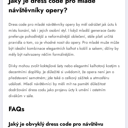
Jaký je dress code pro mladé
návštěvníky opery?
Dress code pro mladé návštěvníky opery by měl odrážet jak úctu k
místu konání, tak i jejich osobní styl. I když mladší generace často
preferuje pohodlnější a neformálnější oblečení, stále platí určitá
pravidla o tom, co je vhodné nosit do opery. Pro mladé muže může
být ideální kombinace elegantních kalhot s košilí a sakem; džíny by
měly být nahrazeny něčím formálnějším.
Dívky mohou zvolit koktejlové šaty nebo elegantní kalhotový kostým s
decentními doplňky. Je důležité si uvědomit, že opera není jen o
představení samotném; jde také o celkový zážitek a atmosféru
události. Mladí návštěvníci by měli mít na paměti důležitost
dodržování dress codu jako projevu úcty k umění i ostatním
divákům v sále.
FAQs
Jaký je obvyklý dress code pro návštěvu