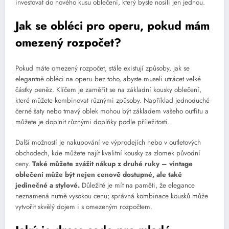
investovat do nového kusu oblečení, který byste nosili jen jednou.
Jak se obléci pro operu, pokud mám
omezený rozpočet?
Pokud máte omezený rozpočet, stále existují způsoby, jak se
elegantně obléci na operu bez toho, abyste museli utrácet velké
částky peněz. Klíčem je zaměřit se na základní kousky oblečení,
které můžete kombinovat různými způsoby. Například jednoduché
černé šaty nebo tmavý oblek mohou být základem vašeho outfitu a
můžete je doplnit různými doplňky podle příležitosti.
Další možností je nakupování ve výprodejích nebo v outletových
obchodech, kde můžete najít kvalitní kousky za zlomek původní
ceny.
Také můžete zvážit nákup z druhé ruky – vintage
oblečení může být nejen cenově dostupné, ale také
jedinečné a stylové.
Důležité je mít na paměti, že elegance
neznamená nutně vysokou cenu; správná kombinace kousků může
vytvořit skvělý dojem i s omezeným rozpočtem.