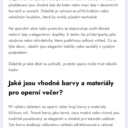
představení jsou vhodné šaty do kolen nebo maxi šaty v decentních
barvách a vzorech. Důležité je vyhnout se příliš krátkým nebo
odvážným kouskům, které by mohly působit nevhodně.
Na speciální akce nebo premiéry se doporučuje zvolit dlouhé
večerní šaty s elegantními doplňky. K šatům lze přidat šperky jako
náušnice nebo náhrdelníky, které podtrhnou celkový vzhled. Co se
týče obuvi, ideální jsou elegantní lodičky nebo sandály s vysokým
podpatkem.
Důležité je také dbát na pohodlí, protože opera může trvat několik
hodin.
Jaké jsou vhodné barvy a materiály
pro operní večer?
Při výběru oblečení na operní večer hrají barvy a materiály
klíčovou roli. Tmavé barvy jako černá, navy modrá nebo vínová jsou
tradičně považovány za elegantní a vhodné pro takovéto události.
Tyto barvy dodávají celkovému vzhledu sofistikovanost a vážnost.