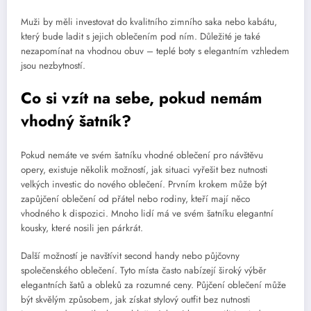
Muži by měli investovat do kvalitního zimního saka nebo kabátu,
který bude ladit s jejich oblečením pod ním. Důležité je také
nezapomínat na vhodnou obuv – teplé boty s elegantním vzhledem
jsou nezbytností.
Co si vzít na sebe, pokud nemám
vhodný šatník?
Pokud nemáte ve svém šatníku vhodné oblečení pro návštěvu
opery, existuje několik možností, jak situaci vyřešit bez nutnosti
velkých investic do nového oblečení. Prvním krokem může být
zapůjčení oblečení od přátel nebo rodiny, kteří mají něco
vhodného k dispozici. Mnoho lidí má ve svém šatníku elegantní
kousky, které nosili jen párkrát.
Další možností je navštívit second handy nebo půjčovny
společenského oblečení. Tyto místa často nabízejí široký výběr
elegantních šatů a obleků za rozumné ceny. Půjčení oblečení může
být skvělým způsobem, jak získat stylový outfit bez nutnosti