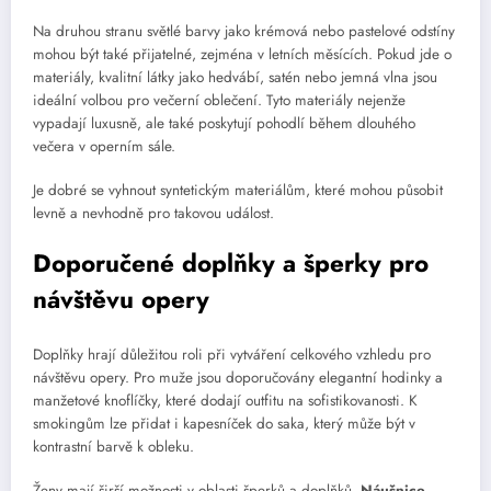
Na druhou stranu světlé barvy jako krémová nebo pastelové odstíny
mohou být také přijatelné, zejména v letních měsících. Pokud jde o
materiály, kvalitní látky jako hedvábí, satén nebo jemná vlna jsou
ideální volbou pro večerní oblečení. Tyto materiály nejenže
vypadají luxusně, ale také poskytují pohodlí během dlouhého
večera v operním sále.
Je dobré se vyhnout syntetickým materiálům, které mohou působit
levně a nevhodně pro takovou událost.
Doporučené doplňky a šperky pro
návštěvu opery
Doplňky hrají důležitou roli při vytváření celkového vzhledu pro
návštěvu opery. Pro muže jsou doporučovány elegantní hodinky a
manžetové knoflíčky, které dodají outfitu na sofistikovanosti. K
smokingům lze přidat i kapesníček do saka, který může být v
kontrastní barvě k obleku.
Ženy mají širší možnosti v oblasti šperků a doplňků.
Náušnice,