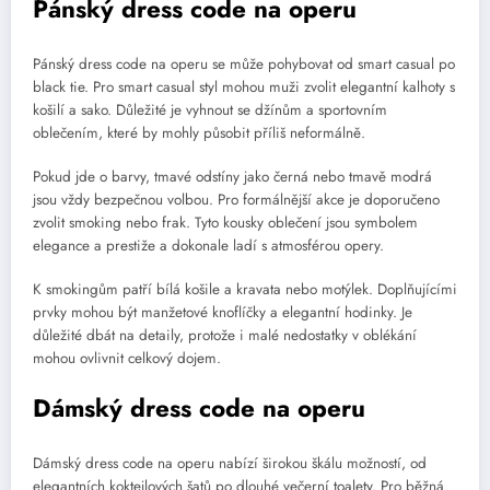
Pánský dress code na operu
Pánský dress code na operu se může pohybovat od smart casual po
black tie. Pro smart casual styl mohou muži zvolit elegantní kalhoty s
košilí a sako. Důležité je vyhnout se džínům a sportovním
oblečením, které by mohly působit příliš neformálně.
Pokud jde o barvy, tmavé odstíny jako černá nebo tmavě modrá
jsou vždy bezpečnou volbou. Pro formálnější akce je doporučeno
zvolit smoking nebo frak. Tyto kousky oblečení jsou symbolem
elegance a prestiže a dokonale ladí s atmosférou opery.
K smokingům patří bílá košile a kravata nebo motýlek. Doplňujícími
prvky mohou být manžetové knoflíčky a elegantní hodinky. Je
důležité dbát na detaily, protože i malé nedostatky v oblékání
mohou ovlivnit celkový dojem.
Dámský dress code na operu
Dámský dress code na operu nabízí širokou škálu možností, od
elegantních koktejlových šatů po dlouhé večerní toalety. Pro běžná