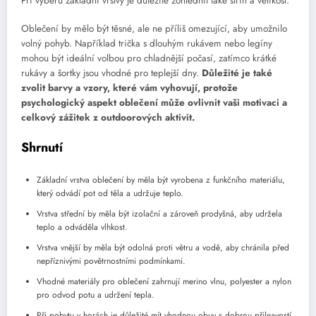
Při výběru základní vrstvy je důležité zohlednit také střih a velikost.
Oblečení by mělo být těsné, ale ne příliš omezující, aby umožnilo
volný pohyb. Například trička s dlouhým rukávem nebo legíny
mohou být ideální volbou pro chladnější počasí, zatímco krátké
rukávy a šortky jsou vhodné pro teplejší dny.
Důležité je také
zvolit barvy a vzory, které vám vyhovují, protože
psychologický aspekt oblečení může ovlivnit vaši motivaci a
celkový zážitek z outdoorových aktivit.
Shrnutí
Základní vrstva oblečení by měla být vyrobena z funkčního materiálu,
který odvádí pot od těla a udržuje teplo.
Vrstva střední by měla být izolační a zároveň prodyšná, aby udržela
teplo a odváděla vlhkost.
Vrstva vnější by měla být odolná proti větru a vodě, aby chránila před
nepříznivými povětrnostními podmínkami.
Vhodné materiály pro oblečení zahrnují merino vlnu, polyester a nylon
pro odvod potu a udržení tepla.
Při pobytu v horách je důležité mít vhodnou obuv s dobrou přilnavostí