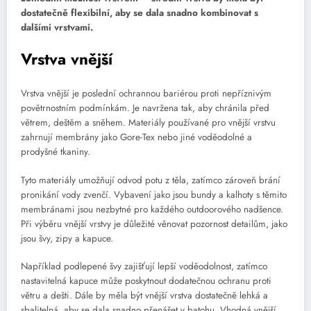
dostatečně flexibilní, aby se dala snadno kombinovat s
dalšími vrstvami.
Vrstva vnější
Vrstva vnější je poslední ochrannou bariérou proti nepříznivým
povětrnostním podmínkám. Je navržena tak, aby chránila před
větrem, deštěm a sněhem. Materiály používané pro vnější vrstvu
zahrnují membrány jako Gore-Tex nebo jiné voděodolné a
prodyšné tkaniny.
Tyto materiály umožňují odvod potu z těla, zatímco zároveň brání
pronikání vody zvenčí. Vybavení jako jsou bundy a kalhoty s těmito
membránami jsou nezbytné pro každého outdoorového nadšence.
Při výběru vnější vrstvy je důležité věnovat pozornost detailům, jako
jsou švy, zipy a kapuce.
Například podlepené švy zajišťují lepší voděodolnost, zatímco
nastavitelná kapuce může poskytnout dodatečnou ochranu proti
větru a dešti. Dále by měla být vnější vrstva dostatečně lehká a
sbalitelná, aby se dala snadno přenášet v batohu. Vhodná vnější