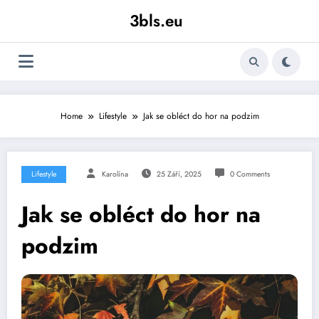
Skip
3bls.eu
to
content
Home
Lifestyle
Jak se obléct do hor na podzim
Lifestyle
Karolína
25 Září, 2025
0 Comments
Jak se obléct do hor na
podzim