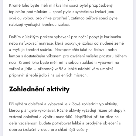
Kromě toho byste měli mít kvalitní spací pytel přizpůsobený
teplotním podmínkám – spací pytle s syntetickou izolací jsou
skvělou volbou pro vlhké prostředí, zatímco péřové spací pytle
nabízejí vynikající tepelnou izolaci.
Dalším důležitým prvkem vybavení pro noční pobyt je karimatka
nebo nafukovací matrace, která poskytuje izolaci od studené země
a zvyšuje komfort spánku. Nezapomeňte také na čelovku nebo
lampu s dostatečným výkonem pro osvětlení vašeho prostoru během
noci. Kromě toho byste měli mít s sebou i základní vybavení na
vaření a jídlo – přenosný vařič a lehké nádobí vám umožní
připravit si teplé jídlo i na odlehlých místech.
Zohlednění aktivity
Při výběru oblečení a vybavení je klíčové zohlednit typ aktivity,
kterou plánujete vykonávat. Různé aktivity vyžadují různé přístupy k
vrstvení oblečení a výběru materiálů. Například při turistice na
delší vzdálenosti budete potřebovat lehké a prodyšné oblečení s
dobrou izolační vrstvou pro chladnější večery.