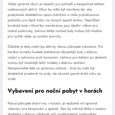
Výběr správné obuvi je zásadní pro pohodlí a bezpečnost během
outdoorových aktivit. Obuv by měla být navržena tak, aby
poskytovala dostatečnou oporu kotníkům a měla protiskluzovou
podrážku pro lepší trakci na různých typech terénu. Například
turistické boty s Gore-Tex membránou jsou ideální volbou pro
mokré podmínky, zatímco lehké trailové boty mohou být vhodné
pro rychlé výlety na suchém povrchu.
Důležité je také zvážit typ aktivity, kterou plánujete vykonávat. Pro
horskou turistiku budete potřebovat robustnější boty s dobrou
izolací a ochranou proti kamenům, zatímco pro běhání po stezkách
mohou být vhodnější lehčí modely s dobrou ventilací.
Nezapomeňte také na správnou velikost – boty by měly být
dostatečně prostorné na prsty, ale zároveň pevně držet nohu na
místě.
Vybavení pro noční pobyt v horách
Pokud plánujete strávit noc v horách, je nezbytné mít správné
vybavení pro kempování a spánek. Stan by měl být lehký a snadno
sbalitelný s dobrou odolností vůči povětrnostním podmínkám.