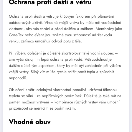
Ochrana proti dešti a větru
Ochrana proti dešti a větru je klíčovým faktorem při plánování
outdoorových aktivit. Vhodná vnější vrstva by měla mít voděodolné
vlastnosti, aby vás chránila před deštěm a sněhem. Membrány jako
Gore-Tex nebo eVent jsou známé svou schopností udržet vodu
venku, zatímco umožňují odvod potu z těla.
Při výběru oblečení je důležité zkontrolovat také vodní sloupec –
čím vyšší číslo, tím lepší ochrana proti vodě. Větruodolnost je
dalším důležitým aspektem, který by měl být zohledněn při výběru
vnější vrstvy. Silný vítr může rychle snížit pocit tepla a způsobit
nepohodlí.
Oblečení s větruodolnými vlastnostmi pomáhá udržovat tělesnou
teplotu stabilní i za nepříznivých podmínek. Důležité je také mít na
paměti možnost vrstvení – kombinace různých vrstev vám umožní
přizpůsobit se měnícím se podmínkám.
Vhodné obuv