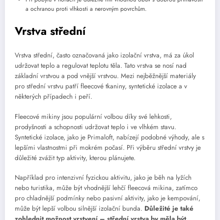
a ochranou proti vlhkosti a nerovným povrchům.
Vrstva střední
Vrstva střední, často označovaná jako izolační vrstva, má za úkol
udržovat teplo a regulovat teplotu těla. Tato vrstva se nosí nad
základní vrstvou a pod vnější vrstvou. Mezi nejběžnější materiály
pro střední vrstvu patří fleecové tkaniny, syntetické izolace a v
některých případech i peří.
Fleecové mikiny jsou populární volbou díky své lehkosti,
prodyšnosti a schopnosti udržovat teplo i ve vlhkém stavu.
Syntetické izolace, jako je Primaloft, nabízejí podobné výhody, ale s
lepšími vlastnostmi při mokrém počasí. Při výběru střední vrstvy je
důležité zvážit typ aktivity, kterou plánujete.
Například pro intenzivní fyzickou aktivitu, jako je běh na lyžích
nebo turistika, může být vhodnější lehčí fleecová mikina, zatímco
pro chladnější podmínky nebo pasivní aktivity, jako je kempování,
může být lepší volbou silnější izolační bunda.
Důležité je také
zohlednit možnost vrstvení – střední vrstva by měla být