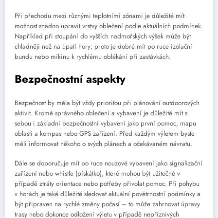
Při přechodu mezi různými teplotními zónami je důležité mít
možnost snadno upravit vrstvy oblečení podle aktuálních podmínek.
Například při stoupání do vyšších nadmořských výšek může být
chladněji než na úpatí hory; proto je dobré mít po ruce izolační
bundu nebo mikinu k rychlému oblékání při zastávkách.
Bezpečnostní aspekty
Bezpečnost by měla být vždy prioritou při plánování outdoorových
aktivit. Kromě správného oblečení a vybavení je důležité mít s
sebou i základní bezpečnostní vybavení jako první pomoc, mapu
oblasti a kompas nebo GPS zařízení. Před každým výletem byste
měli informovat někoho o svých plánech a očekávaném návratu.
Dále se doporučuje mít po ruce nouzové vybavení jako signalizační
zařízení nebo whistle (pískátko), které mohou být užitečné v
případě ztráty orientace nebo potřeby přivolat pomoc. Při pohybu
v horách je také důležité sledovat aktuální povětrnostní podmínky a
být připraven na rychlé změny počasí – to může zahrnovat úpravy
trasy nebo dokonce odložení výletu v případě nepříznivých