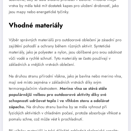
vrstva by měla také mít dostatek kapes pro uložení drobností, jako
jsou mapy nebo energetické tyčinky.
Vhodné materiály
Výběr správných materiálů pro outdoorové oblečení je zásadní pro
zajištění pohodlí a ochrany během různých aktivit. Syntetické
materiály, jako je polyester a nylon, jsou oblíbené pro svou odolnost
vůči vodě a rychlé schnutí. Tyto materiály se často používají v
základních a vnějších vrstvách oblečení.
Na druhou stranu přírodní vlákna, jako je bavlna nebo merino vlna,
mají své místo zejména v základních vrstvách díky svým
termoregulačním vlastnostem.
Merino vlna se stává stále
populárnější volbou pro outdoorové aktivity díky své
schopnosti udržovat teplo i ve vlhkém stavu a odolávat
zápachu.
Na druhou stranu bavlna by se měla vyhnout při
fyzických aktivitách v chladném počasí, protože absorbuje vlhkost a
pomalu schne, což může vést k prochladnutí.
Při výběru materiálů je také důležité zohlednit ekologické aspekty –