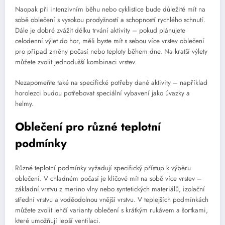
Naopak při intenzivním běhu nebo cyklistice bude důležité mít na
sobě oblečení s vysokou prodyšností a schopností rychlého schnutí.
Dále je dobré zvážit délku trvání aktivity – pokud plánujete
celodenní výlet do hor, měli byste mít s sebou více vrstev oblečení
pro případ změny počasí nebo teploty během dne. Na kratší výlety
můžete zvolit jednodušší kombinaci vrstev.
Nezapomeňte také na specifické potřeby dané aktivity – například
horolezci budou potřebovat speciální vybavení jako úvazky a
helmy.
Oblečení pro různé teplotní
podmínky
Různé teplotní podmínky vyžadují specifický přístup k výběru
oblečení. V chladném počasí je klíčové mít na sobě více vrstev –
základní vrstvu z merino vlny nebo syntetických materiálů, izolační
střední vrstvu a voděodolnou vnější vrstvu. V teplejších podmínkách
můžete zvolit lehčí varianty oblečení s krátkým rukávem a šortkami,
které umožňují lepší ventilaci.