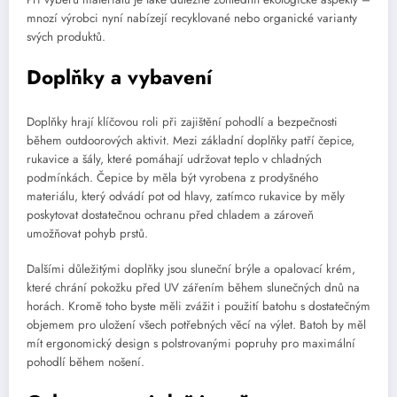
mnozí výrobci nyní nabízejí recyklované nebo organické varianty
svých produktů.
Doplňky a vybavení
Doplňky hrají klíčovou roli při zajištění pohodlí a bezpečnosti
během outdoorových aktivit. Mezi základní doplňky patří čepice,
rukavice a šály, které pomáhají udržovat teplo v chladných
podmínkách. Čepice by měla být vyrobena z prodyšného
materiálu, který odvádí pot od hlavy, zatímco rukavice by měly
poskytovat dostatečnou ochranu před chladem a zároveň
umožňovat pohyb prstů.
Dalšími důležitými doplňky jsou sluneční brýle a opalovací krém,
které chrání pokožku před UV zářením během slunečných dnů na
horách. Kromě toho byste měli zvážit i použití batohu s dostatečným
objemem pro uložení všech potřebných věcí na výlet. Batoh by měl
mít ergonomický design s polstrovanými popruhy pro maximální
pohodlí během nošení.