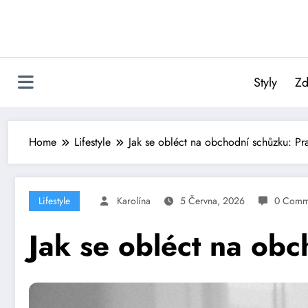
Skip
to
content
Styly
Zd
Home
Lifestyle
Jak se obléct na obchodní schůzku: Pra
Lifestyle
Karolína
5 Června, 2026
0 Comm
Jak se obléct na obc