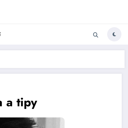
í
 a tipy