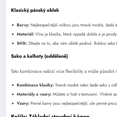
Klasický pánský oblek
Barvy:
Nejbezpečnější volbou jsou tmavě modrá, šedá a če
Materiál:
Vlna je klasika, která vypadá dobře a je prody
Střih:
Dbejte na to, aby vám oblek padnul. Rukávy saka by
Sako a kalhoty (odděleně)
Tato kombinace nabízí více flexibility a může působit 
Kombinace klasiky:
Tmavě modré nebo šedé sako s odliš
Materiály a vzory:
Můžete si hrát s texturami. Vlněné s
Vzory:
Pevné barvy jsou nejbezpečnější, ale jemné prou
Košile: Základní stavební kámen