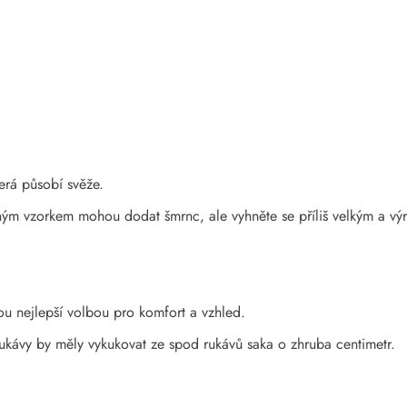
terá působí svěže.
ým vzorkem mohou dodat šmrnc, ale vyhněte se příliš velkým a vý
ou nejlepší volbou pro komfort a vzhled.
 Rukávy by měly vykukovat ze spod rukávů saka o zhruba centimetr.