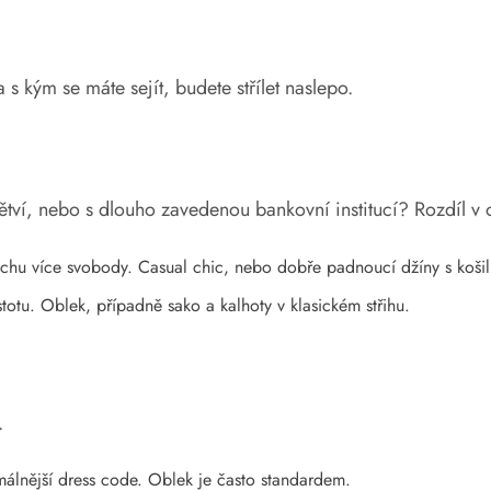
 s kým se máte sejít, budete střílet naslepo.
ětví, nebo s dlouho zavedenou bankovní institucí? Rozdíl 
ochu více svobody. Casual chic, nebo dobře padnoucí džíny s koši
istotu. Oblek, případně sako a kalhoty v klasickém střihu.
.
álnější dress code. Oblek je často standardem.