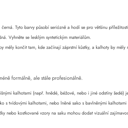
rná. Tyto barvy působí seriózně a hodí se pro většinu příležitostí
šná. Vyhněte se lesklým syntetickým materiálům.
 měly končit tam, kde začínají záprstní kůstky, a kalhoty by měly
méně formálně, ale stále profesionálně.
nými kalhotami (např. hnědé, béžové, nebo i jiné odstíny šedé) j
ako s tvídovými kalhotami, nebo lněné sako s bavlněnými kalhotami 
žky nebo kostkované vzory na saku mohou dodat vizuální zajímavos