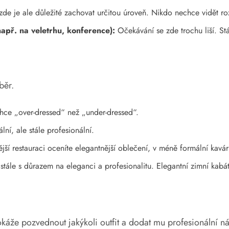
 zde je ale důležité zachovat určitou úroveň. Nikdo nechce vidět ro
apř. na veletrhu, konference):
Očekávání se zde trochu liší. Stá
běr.
ehce „over-dressed“ než „under-dressed“.
ní, ale stále profesionální.
jší restauraci oceníte elegantnější oblečení, v méně formální kavár
ále s důrazem na eleganci a profesionalitu. Elegantní zimní kabát, 
dokáže pozvednout jakýkoli outfit a dodat mu profesionální n