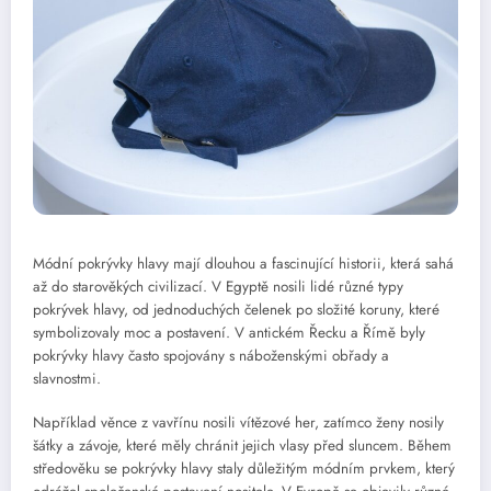
Módní pokrývky hlavy mají dlouhou a fascinující historii, která sahá
až do starověkých civilizací. V Egyptě nosili lidé různé typy
pokrývek hlavy, od jednoduchých čelenek po složité koruny, které
symbolizovaly moc a postavení. V antickém Řecku a Římě byly
pokrývky hlavy často spojovány s náboženskými obřady a
slavnostmi.
Například věnce z vavřínu nosili vítězové her, zatímco ženy nosily
šátky a závoje, které měly chránit jejich vlasy před sluncem. Během
středověku se pokrývky hlavy staly důležitým módním prvkem, který