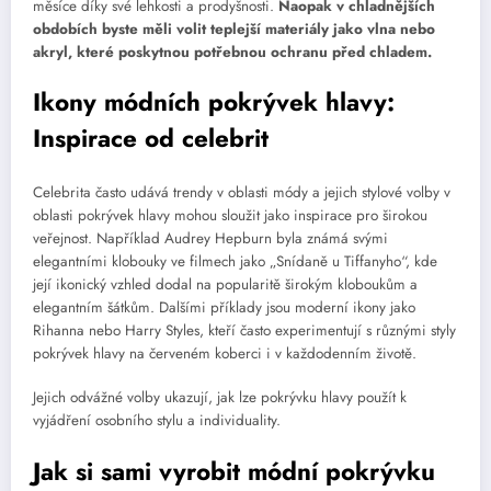
měsíce díky své lehkosti a prodyšnosti.
Naopak v chladnějších
obdobích byste měli volit teplejší materiály jako vlna nebo
akryl, které poskytnou potřebnou ochranu před chladem.
Ikony módních pokrývek hlavy:
Inspirace od celebrit
Celebrita často udává trendy v oblasti módy a jejich stylové volby v
oblasti pokrývek hlavy mohou sloužit jako inspirace pro širokou
veřejnost. Například Audrey Hepburn byla známá svými
elegantními klobouky ve filmech jako „Snídaně u Tiffanyho“, kde
její ikonický vzhled dodal na popularitě širokým kloboukům a
elegantním šátkům. Dalšími příklady jsou moderní ikony jako
Rihanna nebo Harry Styles, kteří často experimentují s různými styly
pokrývek hlavy na červeném koberci i v každodenním životě.
Jejich odvážné volby ukazují, jak lze pokrývku hlavy použít k
vyjádření osobního stylu a individuality.
Jak si sami vyrobit módní pokrývku