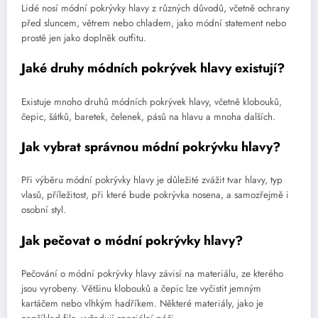
Lidé nosí módní pokrývky hlavy z různých důvodů, včetně ochrany
před sluncem, větrem nebo chladem, jako módní statement nebo
prostě jen jako doplněk outfitu.
Jaké druhy módních pokrývek hlavy existují?
Existuje mnoho druhů módních pokrývek hlavy, včetně klobouků,
čepic, šátků, baretek, čelenek, pásů na hlavu a mnoha dalších.
Jak vybrat správnou módní pokrývku hlavy?
Při výběru módní pokrývky hlavy je důležité zvážit tvar hlavy, typ
vlasů, příležitost, při které bude pokrývka nosena, a samozřejmě i
osobní styl.
Jak pečovat o módní pokrývky hlavy?
Pečování o módní pokrývky hlavy závisí na materiálu, ze kterého
jsou vyrobeny. Většinu klobouků a čepic lze vyčistit jemným
kartáčem nebo vlhkým hadříkem. Některé materiály, jako je