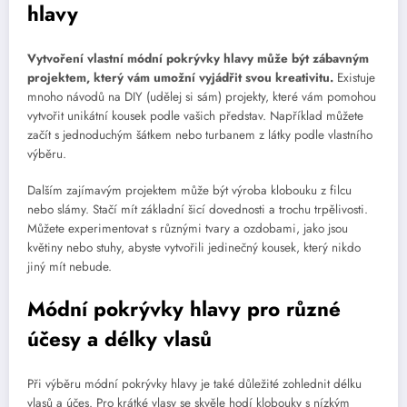
hlavy
Vytvoření vlastní módní pokrývky hlavy může být zábavným
projektem, který vám umožní vyjádřit svou kreativitu.
Existuje
mnoho návodů na DIY (udělej si sám) projekty, které vám pomohou
vytvořit unikátní kousek podle vašich představ. Například můžete
začít s jednoduchým šátkem nebo turbanem z látky podle vlastního
výběru.
Dalším zajímavým projektem může být výroba klobouku z filcu
nebo slámy. Stačí mít základní šicí dovednosti a trochu trpělivosti.
Můžete experimentovat s různými tvary a ozdobami, jako jsou
květiny nebo stuhy, abyste vytvořili jedinečný kousek, který nikdo
jiný mít nebude.
Módní pokrývky hlavy pro různé
účesy a délky vlasů
Při výběru módní pokrývky hlavy je také důležité zohlednit délku
vlasů a účes. Pro krátké vlasy se skvěle hodí klobouky s nízkým