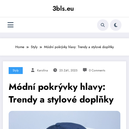
Skip
3bls.eu
to
content
Home
Styly
Módní pokrývky hlavy: Trendy a stylové doplňky
Styly
Karolína
25 Září, 2025
0 Comments
Módní pokrývky hlavy:
Trendy a stylové doplňky