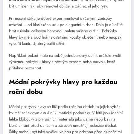
být umístěn tak, aby rámoval obličej a zdůraznil jeho rysy.
Při nošení šátku je dobré experimentovat s různými způsoby
uvázání – od klasického uzlu po elegantní turban. Dále je důležité
brát v úvahu celkovou barevnou paletu vašeho outfitu. Pokrývka
hlavy by měla buď ladit s ostatními kousky oblečení, nebo naopak
vytvořit kontrast, který outfit oživí.
Například pokud máte na sobě jednobarevný outfit, můžete zvolit
výraznou pokrývku hlavy s pestrým vzorem nebo barvou, která
přitáhne pozornost.
Módní pokrývky hlavy pro každou
roční dobu
Módní pokrývky hlavy se liší podle ročního období a jejich výběr
by měl reflektovat aktuální klimatické podmínky. V létě jsou ideální
lehké klobouky z přírodních materiálů jako sláma nebo bavlna,
které chrání před sluncem a zároveň umožňují pokožce dýchat.
Šátky mohou být také skvělou volbou pro ochranu před slunečními