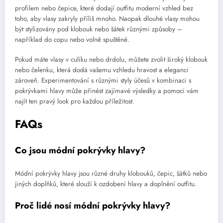
profilem nebo čepice, které dodají outfitu moderní vzhled bez
toho, aby vlasy zakryly příliš mnoho. Naopak dlouhé vlasy mohou
být stylizovány pod klobouk nebo šátek různými způsoby –
například do copu nebo volně spuštěné.
Pokud máte vlasy v culíku nebo drdolu, můžete zvolit široký klobouk
nebo čelenku, která dodá vašemu vzhledu hravost a eleganci
zároveň. Experimentování s různými styly účesů v kombinaci s
pokrývkami hlavy může přinést zajímavé výsledky a pomoci vám
najít ten pravý look pro každou příležitost.
FAQs
Co jsou módní pokrývky hlavy?
Módní pokrývky hlavy jsou různé druhy klobouků, čepic, šátků nebo
jiných doplňků, které slouží k ozdobení hlavy a doplnění outfitu.
Proč lidé nosí módní pokrývky hlavy?