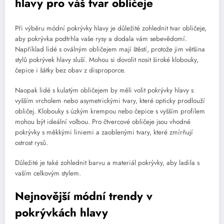
hlavy pro váš tvar obličeje
Při výběru módní pokrývky hlavy je důležité zohlednit tvar obličeje,
aby pokrývka podtrhla vaše rysy a dodala vám sebevědomí.
Například lidé s oválným obličejem mají štěstí, protože jim většina
stylů pokrývek hlavy sluší. Mohou si dovolit nosit široké klobouky,
čepice i šátky bez obav z disproporce.
Naopak lidé s kulatým obličejem by měli volit pokrývky hlavy s
vyšším vrcholem nebo asymetrickými tvary, které opticky prodlouží
obličej. Klobouky s úzkým krempou nebo čepice s vyšším profilem
mohou být ideální volbou. Pro čtvercové obličeje jsou vhodné
pokrývky s měkkými liniemi a zaoblenými tvary, které zmírňují
ostrost rysů.
Důležité je také zohlednit barvu a materiál pokrývky, aby ladila s
vaším celkovým stylem.
Nejnovější módní trendy v
pokrývkách hlavy