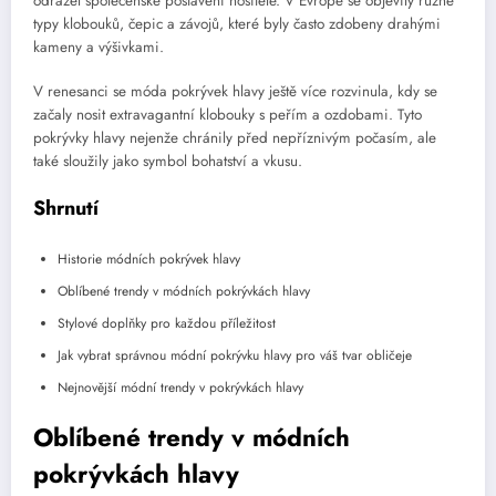
odrážel společenské postavení nositele. V Evropě se objevily různé
typy klobouků, čepic a závojů, které byly často zdobeny drahými
kameny a výšivkami.
V renesanci se móda pokrývek hlavy ještě více rozvinula, kdy se
začaly nosit extravagantní klobouky s peřím a ozdobami. Tyto
pokrývky hlavy nejenže chránily před nepříznivým počasím, ale
také sloužily jako symbol bohatství a vkusu.
Shrnutí
Historie módních pokrývek hlavy
Oblíbené trendy v módních pokrývkách hlavy
Stylové doplňky pro každou příležitost
Jak vybrat správnou módní pokrývku hlavy pro váš tvar obličeje
Nejnovější módní trendy v pokrývkách hlavy
Oblíbené trendy v módních
pokrývkách hlavy