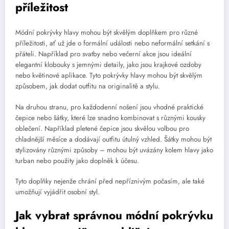
příležitost
Módní pokrývky hlavy mohou být skvělým doplňkem pro různé
příležitosti, ať už jde o formální události nebo neformální setkání s
přáteli. Například pro svatby nebo večerní akce jsou ideální
elegantní klobouky s jemnými detaily, jako jsou krajkové ozdoby
nebo květinové aplikace. Tyto pokrývky hlavy mohou být skvělým
způsobem, jak dodat outfitu na originalitě a stylu.
Na druhou stranu, pro každodenní nošení jsou vhodné praktické
čepice nebo šátky, které lze snadno kombinovat s různými kousky
oblečení. Například pletené čepice jsou skvělou volbou pro
chladnější měsíce a dodávají outfitu útulný vzhled. Šátky mohou být
stylizovány různými způsoby – mohou být uvázány kolem hlavy jako
turban nebo použity jako doplněk k účesu.
Tyto doplňky nejenže chrání před nepříznivým počasím, ale také
umožňují vyjádřit osobní styl.
Jak vybrat správnou módní pokrývku