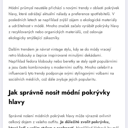
Módní průmysl neustále přichází s novými trendy v oblasti pokrývek
hlavy, které odrážejí aktuální nálady a preference spotřebitelů. V
posledních letech se například zvýšil zájem o ekologické materiály
a udržitelnost v módě. Mnoho značek začalo vyrábět pokrývky hlavy
z recyklovaných nebo organických materiálů, což oslovuje
ekologicky smýšlející zákazníky.
Dalším trendem je návrat vintage stylu, kdy se do módy vracejí
retro klobouky a čepice inspirované minulými dekádami.
Například fedora klobouky nebo beretky se staly opět populárními
a jsou často kombinovány s moderními outfity. Mnoho celebrit a
influencerů tyto trendy podporuje svými stylingovými volbami na
sociálních médiích, což dále zvyšuje jejich popularitu.
Jak správně nosit módní pokrývky
hlavy
Správné nošení módních pokrývek hlavy může výrazně ovlivnit
celkový dojem z vašeho outfitu.
Je důležité zvolit pokrývku,
která ladí s vaším stylem a osobností.
Například klobouk by měl