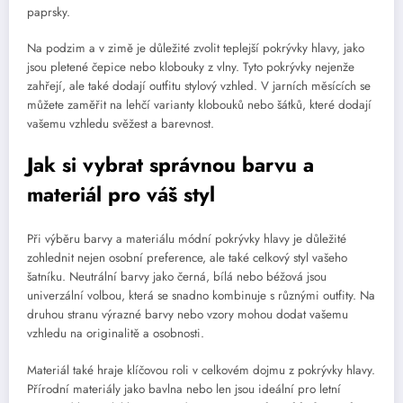
paprsky.
Na podzim a v zimě je důležité zvolit teplejší pokrývky hlavy, jako
jsou pletené čepice nebo klobouky z vlny. Tyto pokrývky nejenže
zahřejí, ale také dodají outfitu stylový vzhled. V jarních měsících se
můžete zaměřit na lehčí varianty klobouků nebo šátků, které dodají
vašemu vzhledu svěžest a barevnost.
Jak si vybrat správnou barvu a
materiál pro váš styl
Při výběru barvy a materiálu módní pokrývky hlavy je důležité
zohlednit nejen osobní preference, ale také celkový styl vašeho
šatníku. Neutrální barvy jako černá, bílá nebo béžová jsou
univerzální volbou, která se snadno kombinuje s různými outfity. Na
druhou stranu výrazné barvy nebo vzory mohou dodat vašemu
vzhledu na originalitě a osobnosti.
Materiál také hraje klíčovou roli v celkovém dojmu z pokrývky hlavy.
Přírodní materiály jako bavlna nebo len jsou ideální pro letní