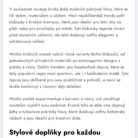
V současnosti existuje široká škála módních pokrývek hlavy, které se
liší stylem, materiálem a účelem. Mezi nejoblíbenější trendy patří
klobouky s širokým krempou, které jsou ideální pro letní dny na
pláži nebo pro procházky po městě. Tyto klobouky nejenže chrání
před slunečním zářením, ale také dodávají outfitu elegantní a
sofistikovaný vzhled.
Mnoho módních značek nabízí různé varianty těchto klobouků, od
jednoduchých přírodních materiálů po extravagantní designy s
potisky a vzory. Dalším trendem jsou baseballové čepice, které se
staly populární nejen mezi sportovci, ale i v každodenní módě. Tyto
čepice jsou oblíbené pro svou praktičnost a pohodlí, a navíc se
skvěle kombinují s různými styly oblečení.
Mnoho značek experimentuje s barvami a vzory, což umožňuje
nositelům vyjádřit svou osobnost. Kromě toho se stále více objevují
šátky a turbanové pokrývky hlavy, které dodávají outfitu bohémský
nádech a jsou ideální pro kreativní duše.
Stylové doplňky pro každou