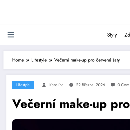
Skip
to
content
Styly
Zd
Home
Lifestyle
Večerní make-up pro červené šaty
Lifestyle
Karolína
22 Března, 2026
0 Com
Večerní make-up pro