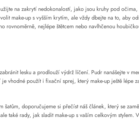
užijte na zakrytí nedokonalostí, jako jsou kruhy pod očima
dovolit make-up s vyšším krytím, ale vždy dbejte na to, aby od
ho rovnoměrně, nejlépe štětcem nebo navlhčenou houbičkou.
abránit lesku a prodlouží výdrž líčení. Pudr nanášejte v m
 je vhodné použít i fixační sprej, který make-up ještě lépe 
 šatům, doporučujeme si přečíst náš článek, který se zaměřu
ale také rady, jak sladit make-up s vaším celkovým stylem.