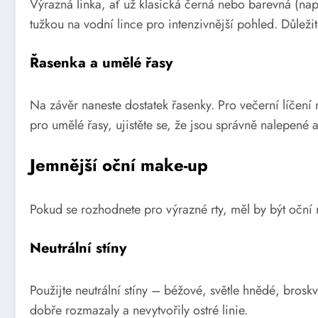
Výrazná linka, ať už klasická černá nebo barevná (nap
tužkou na vodní lince pro intenzivnější pohled. Důležit
Řasenka a umělé řasy
Na závěr naneste dostatek řasenky. Pro večerní líčení 
pro umělé řasy, ujistěte se, že jsou správně nalepené 
Jemnější oční make-up
Pokud se rozhodnete pro výrazné rty, měl by být oční
Neutrální stíny
Použijte neutrální stíny – béžové, světle hnědé, broskv
dobře rozmazaly a nevytvořily ostré linie.