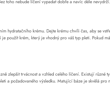
Bez toho nebude líčení vypadat dobře a navíc déle nevydrží
ím hydratačního krému. Dejte krému chvíli čas, aby se vst
je použít krém, který je vhodný pro váš typ pleti. Pokud mát
ě zlepšit trvácnost a vzhled celého líčení. Existují různé ty
pleti a požadovaného výsledku. Matující báze je skvělá pro 