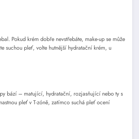
.
řebal. Pokud krém dobře nevstřebáte, make-up se může
e suchou pleť, volte hutnější hydratační krém, u
py bází – matující, hydratační, rozjasňující nebo ty s
mastnou pleť v T-zóně, zatímco suchá pleť ocení