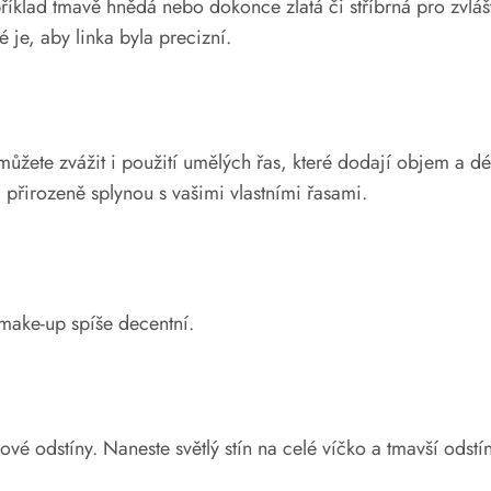
říklad tmavě hnědá nebo dokonce zlatá či stříbrná pro zvláš
é je, aby linka byla precizní.
můžete zvážit i použití umělých řas, které dodají objem a dé
a přirozeně splynou s vašimi vlastními řasami.
 make-up spíše decentní.
ové odstíny. Naneste světlý stín na celé víčko a tmavší odstí