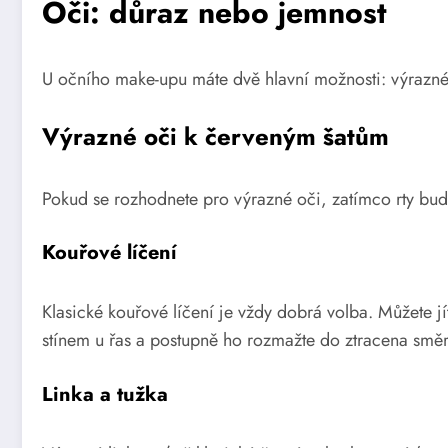
Oči: důraz nebo jemnost
U očního make-upu máte dvě hlavní možnosti: výrazné 
Výrazné oči k červeným šatům
Pokud se rozhodnete pro výrazné oči, zatímco rty budo
Kouřové líčení
Klasické kouřové líčení je vždy dobrá volba. Můžete 
stínem u řas a postupně ho rozmažte do ztracena směre
Linka a tužka