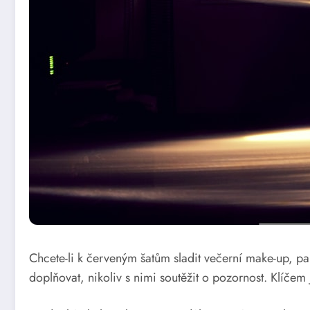
Chcete-li k červeným šatům sladit večerní make-up, pa
doplňovat, nikoliv s nimi soutěžit o pozornost. Klíčem