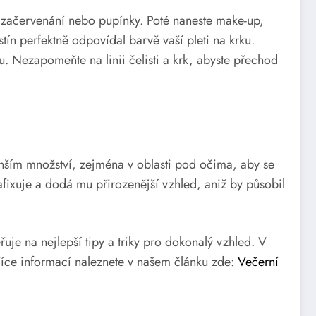
, začervenání nebo pupínky. Poté naneste make-up,
stín perfektně odpovídal barvě vaší pleti na krku.
 Nezapomeňte na linii čelisti a krk, abyste přechod
enším množství, zejména v oblasti pod očima, aby se
zafixuje a dodá mu přirozenější vzhled, aniž by působil
je na nejlepší tipy a triky pro dokonalý vzhled. V
 Více informací naleznete v našem článku zde:
Večerní