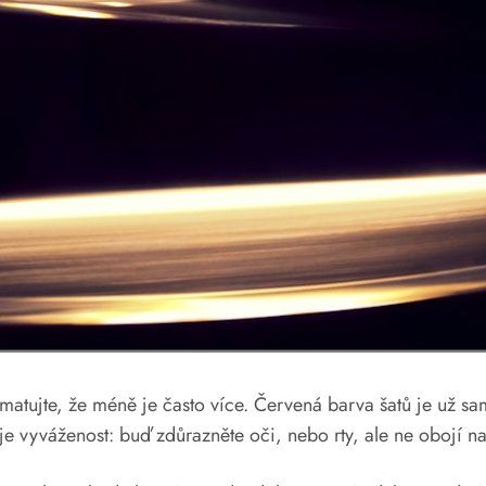
matujte, že méně je často více. Červená barva šatů je už sa
 je vyváženost: buď zdůrazněte oči, nebo rty, ale ne obojí n