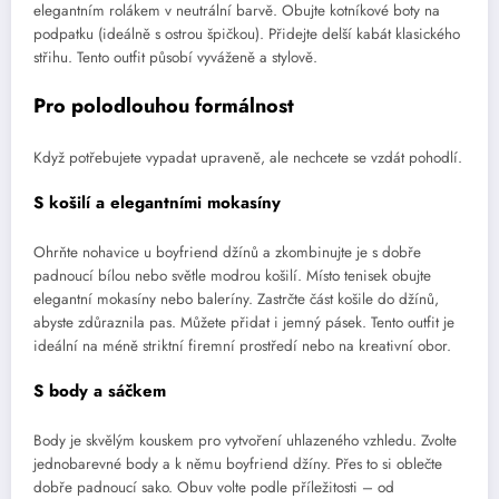
elegantním rolákem v neutrální barvě. Obujte kotníkové boty na
podpatku (ideálně s ostrou špičkou). Přidejte delší kabát klasického
střihu. Tento outfit působí vyváženě a stylově.
Pro polodlouhou formálnost
Když potřebujete vypadat upraveně, ale nechcete se vzdát pohodlí.
S košilí a elegantními mokasíny
Ohrňte nohavice u boyfriend džínů a zkombinujte je s dobře
padnoucí bílou nebo světle modrou košilí. Místo tenisek obujte
elegantní mokasíny nebo baleríny. Zastrčte část košile do džínů,
abyste zdůraznila pas. Můžete přidat i jemný pásek. Tento outfit je
ideální na méně striktní firemní prostředí nebo na kreativní obor.
S body a sáčkem
Body je skvělým kouskem pro vytvoření uhlazeného vzhledu. Zvolte
jednobarevné body a k němu boyfriend džíny. Přes to si oblečte
dobře padnoucí sako. Obuv volte podle příležitosti – od