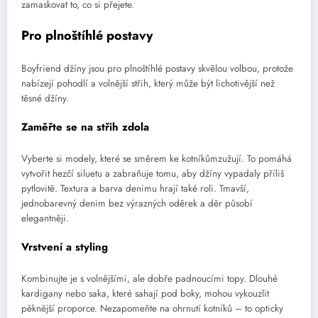
zamaskovat to, co si přejete.
Pro plnoštíhlé postavy
Boyfriend džíny jsou pro plnoštíhlé postavy skvělou volbou, protože
nabízejí pohodlí a volnější střih, který může být lichotivější než
těsné džíny.
Zaměřte se na střih zdola
Vyberte si modely, které se směrem ke kotníkůmzužují. To pomáhá
vytvořit hezčí siluetu a zabraňuje tomu, aby džíny vypadaly příliš
pytlovitě. Textura a barva denimu hrají také roli. Tmavší,
jednobarevný denim bez výrazných oděrek a děr působí
elegantněji.
Vrstvení a styling
Kombinujte je s volnějšími, ale dobře padnoucími topy. Dlouhé
kardigany nebo saka, které sahají pod boky, mohou vykouzlit
pěknější proporce. Nezapomeňte na ohrnutí kotníků – to opticky