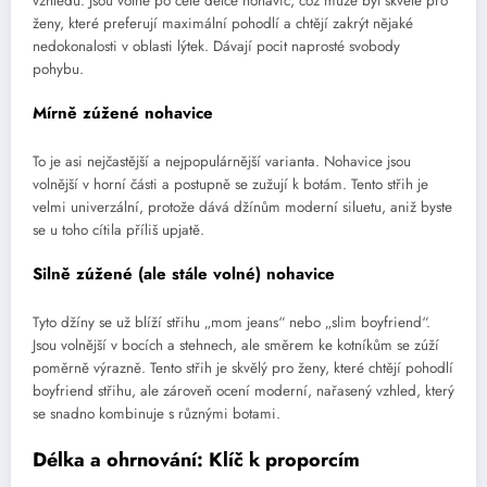
vzhledu. Jsou volné po celé délce nohavic, což může být skvělé pro
ženy, které preferují maximální pohodlí a chtějí zakrýt nějaké
nedokonalosti v oblasti lýtek. Dávají pocit naprosté svobody
pohybu.
Mírně zúžené nohavice
To je asi nejčastější a nejpopulárnější varianta. Nohavice jsou
volnější v horní části a postupně se zužují k botám. Tento střih je
velmi univerzální, protože dává džínům moderní siluetu, aniž byste
se u toho cítila příliš upjatě.
Silně zúžené (ale stále volné) nohavice
Tyto džíny se už blíží střihu „mom jeans“ nebo „slim boyfriend“.
Jsou volnější v bocích a stehnech, ale směrem ke kotníkům se zúží
poměrně výrazně. Tento střih je skvělý pro ženy, které chtějí pohodlí
boyfriend střihu, ale zároveň ocení moderní, nařasený vzhled, který
se snadno kombinuje s různými botami.
Délka a ohrnování: Klíč k proporcím