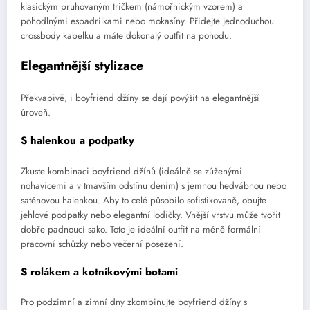
klasickým pruhovaným tričkem (námořnickým vzorem) a
pohodlnými espadrilkami nebo mokasíny. Přidejte jednoduchou
crossbody kabelku a máte dokonalý outfit na pohodu.
Elegantnější stylizace
Překvapivě, i boyfriend džíny se dají povýšit na elegantnější
úroveň.
S halenkou a podpatky
Zkuste kombinaci boyfriend džínů (ideálně se zúženými
nohavicemi a v tmavším odstínu denim) s jemnou hedvábnou nebo
saténovou halenkou. Aby to celé působilo sofistikovaně, obujte
jehlové podpatky nebo elegantní lodičky. Vnější vrstvu může tvořit
dobře padnoucí sako. Toto je ideální outfit na méně formální
pracovní schůzky nebo večerní posezení.
S rolákem a kotníkovými botami
Pro podzimní a zimní dny zkombinujte boyfriend džíny s