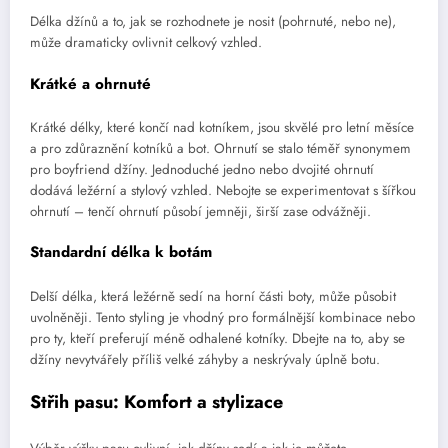
Délka džínů a to, jak se rozhodnete je nosit (pohrnuté, nebo ne),
může dramaticky ovlivnit celkový vzhled.
Krátké a ohrnuté
Krátké délky, které končí nad kotníkem, jsou skvělé pro letní měsíce
a pro zdůraznění kotníků a bot. Ohrnutí se stalo téměř synonymem
pro boyfriend džíny. Jednoduché jedno nebo dvojité ohrnutí
dodává ležérní a stylový vzhled. Nebojte se experimentovat s šířkou
ohrnutí – tenčí ohrnutí působí jemněji, širší zase odvážněji.
Standardní délka k botám
Delší délka, která ležérně sedí na horní části boty, může působit
uvolněněji. Tento styling je vhodný pro formálnější kombinace nebo
pro ty, kteří preferují méně odhalené kotníky. Dbejte na to, aby se
džíny nevytvářely příliš velké záhyby a neskrývaly úplně botu.
Střih pasu: Komfort a stylizace