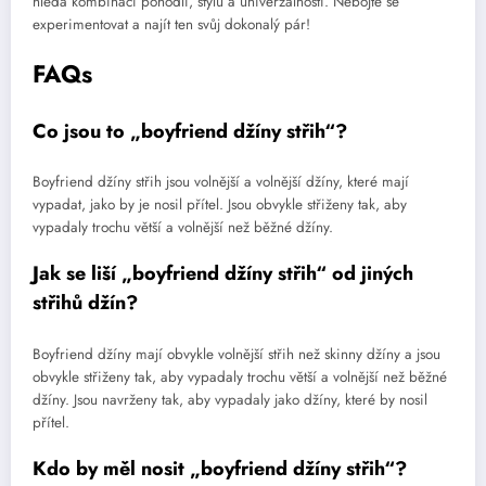
hledá kombinaci pohodlí, stylu a univerzálnosti. Nebojte se
experimentovat a najít ten svůj dokonalý pár!
FAQs
Co jsou to „boyfriend džíny střih“?
Boyfriend džíny střih jsou volnější a volnější džíny, které mají
vypadat, jako by je nosil přítel. Jsou obvykle střiženy tak, aby
vypadaly trochu větší a volnější než běžné džíny.
Jak se liší „boyfriend džíny střih“ od jiných
střihů džín?
Boyfriend džíny mají obvykle volnější střih než skinny džíny a jsou
obvykle střiženy tak, aby vypadaly trochu větší a volnější než běžné
džíny. Jsou navrženy tak, aby vypadaly jako džíny, které by nosil
přítel.
Kdo by měl nosit „boyfriend džíny střih“?