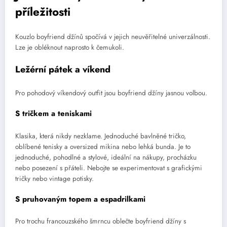
příležitosti
Kouzlo boyfriend džínů spočívá v jejich neuvěřitelné univerzálnosti.
Lze je obléknout naprosto k čemukoli.
Ležérní pátek a víkend
Pro pohodový víkendový outfit jsou boyfriend džíny jasnou volbou.
S tričkem a teniskami
Klasika, která nikdy nezklame. Jednoduché bavlněné tričko,
oblíbené tenisky a oversized mikina nebo lehká bunda. Je to
jednoduché, pohodlné a stylové, ideální na nákupy, procházku
nebo posezení s přáteli. Nebojte se experimentovat s grafickými
tričky nebo vintage potisky.
S pruhovaným topem a espadrilkami
Pro trochu francouzského šmrncu oblečte boyfriend džíny s