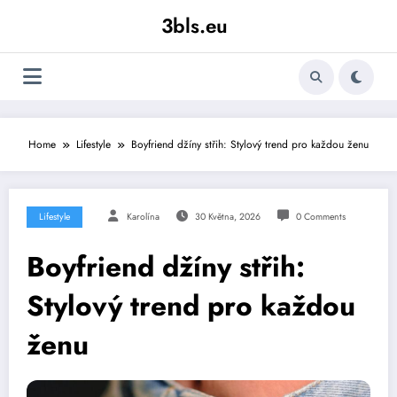
Skip
3bls.eu
to
content
Home
Lifestyle
Boyfriend džíny střih: Stylový trend pro každou ženu
Lifestyle
Karolína
30 Května, 2026
0 Comments
Boyfriend džíny střih:
Stylový trend pro každou
ženu