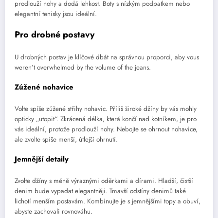
prodlouží nohy a dodá lehkost. Boty s nízkým podpatkem nebo
elegantní tenisky jsou ideální.
Pro drobné postavy
U drobných postav je klíčové dbát na správnou proporci, aby vous
weren’t overwhelmed by the volume of the jeans.
Zúžené nohavice
Volte spíše zúžené střihy nohavic. Příliš široké džíny by vás mohly
opticky „utopit“. Zkrácená délka, která končí nad kotníkem, je pro
vás ideální, protože prodlouží nohy. Nebojte se ohrnout nohavice,
ale zvolte spíše menší, útlejší ohrnutí.
Jemnější detaily
Zvolte džíny s méně výraznými oděrkami a dírami. Hladší, čistší
denim bude vypadat elegantněji. Tmavší odstíny denimů také
lichotí menším postavám. Kombinujte je s jemnějšími topy a obuví,
abyste zachovali rovnováhu.