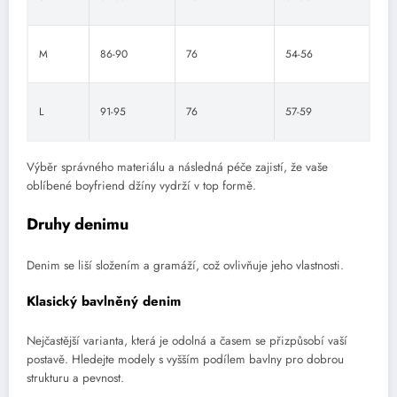
M
86-90
76
54-56
L
91-95
76
57-59
Výběr správného materiálu a následná péče zajistí, že vaše
oblíbené boyfriend džíny vydrží v top formě.
Druhy denimu
Denim se liší složením a gramáží, což ovlivňuje jeho vlastnosti.
Klasický bavlněný denim
Nejčastější varianta, která je odolná a časem se přizpůsobí vaší
postavě. Hledejte modely s vyšším podílem bavlny pro dobrou
strukturu a pevnost.