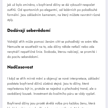
Jak už bylo zmíněno, s boyfriend džíny se dá vykouzlit nespočet
outfitů. Od sportovních po elegantní, od ležérních po polodlouhé
formální. Jsou základním kamenem, na který můžete navrstvit různé
styly.
Dodávají sebevědomí
Volnější střih může pomoci ženám cítit se pohodlněji ve svém těle.
Nemusíte se soustředit na to, zda džíny někde netlačí nebo zda
nevytváří nepatřičné linie. Svoboda, kterou nabízejí, se promítá i
do pocitu sebevědomí.
Nadčasovost
I když se střih mírně mění a objevují se nové interpretace, základní
podstata boyfriend džínů zůstává stejná. Jsou to džíny, které
nepřestanou být in, protože se nejedná o přechodný trend, ale o
osvědčený kousek. Investment do kvalitního páru se vždy vyplatí.
Boyfriend džíny jsou prostě skvělá volba pro každou ženu, která