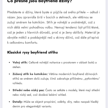
Co přesně jsou boyfriend džíny?
Představte si džíny, které byste si půjčila od svého přítele – odtud i
název. Jsou zpravidla širší v bocích a stehnech, ale většinou se
zužují směrem ke kotníkům. Střih je volnější a uvolněnější, což z
nich dělá velmi pohodlnou volbu. Nemají tendenci být příliš těsné,
což je jeden z hlavních důvodů, proč si je ženy oblíbily. Materiál je
obvykle měkčí a poddajnější než u skinny džínů, což dále přispívá
k celkovému komfortu.
Klasické rysy boyfriend střihu
Volný střih:
Celkově volnější nohavice s prostorem v oblasti boků a
stehen.
Zúžený střih ke kotníkům:
Většina moderních boyfriend džínových
střihů se směrem dolů zužuje, čímž zabraňuje přílišnému „pytlovitému“
vzhledu.
Střední nebo nízký pas:
Často se setkáte s modely, které mají střední
nebo nízký sed, což dodává ležérní vzhled.
Detaily:
Může se objevit propírání, oděrky, díry, nebo naopak hladký
denim pro elegantnější variantu.