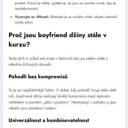
pověsit. Pokud je věšíte, ujistěte se, že jsou na ramínku rovně, aby se
nezdeformovaly.
Vyvarujte se vlhkosti:
Skladujte je na suchém místě, abyste zabránili
vzniku plísní.
Proč jsou boyfriend džíny stále v
kurzu?
Tento střih si získal své místo v šatnících žen po celém světě z
několika klíčových důvodů.
Pohodlí bez kompromisů
To je asi nejdůležitější faktor. V době, kdy pohodlí hraje stále větší
roli, boyfriend džíny nabízejí skvělý kompromis mezi stylovým
vzhledem a pocitem „jako v pyžamu“. Neomezují v pohybu a jsou
ideální pro celodenní nošení.
Univerzálnost a kombinovatelnost