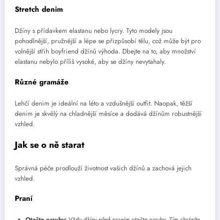
Stretch denim
Džíny s přídavkem elastanu nebo lycry. Tyto modely jsou
pohodlnější, pružnější a lépe se přizpůsobí tělu, což může být pro
volnější střih boyfriend džínů výhoda. Dbejte na to, aby množství
elastanu nebylo příliš vysoké, aby se džíny nevytahaly.
Různé gramáže
Lehčí denim je ideální na léto a vzdušnější outfit. Naopak, těžší
denim je skvělý na chladnější měsíce a dodává džínům robustnější
vzhled.
Jak se o ně starat
Správná péče prodlouží životnost vašich džínů a zachová jejich
vzhled.
Praní
Otočte naruby:
Vždy džíny před praním otočte naruby. Tím chráníte