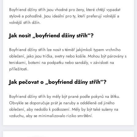
Boyfriend džíny střih jsou vhodné pro ženy, které chtějí vypadat
stylově a pohodlně. Jsou ideální pro ty, kteří preferují volnější a
volnější střih džín.
Jak nosit „boyfriend džíny střih“?
Boyfriend džíny střih lze nosit s téměř jakýmkoli typem vrchního
oblečení, jako jsou trička, svetry nebo košile. Mohou být párovány s
teniskami, botami na podpatku nebo sandály, v závislosti na
příležitosti.
Jak pečovat o „boyfriend džíny střih“?
Boyfriend džíny střih by měly být prané podle pokynů na štítku.
Obvykle se doporučuje prát je naruby a odděleně od jiného
oblečení, aby nedošlo k poškození. Měly by být také sušeny na
vzduchu, aby se minimalizovalo riziko smrštění.