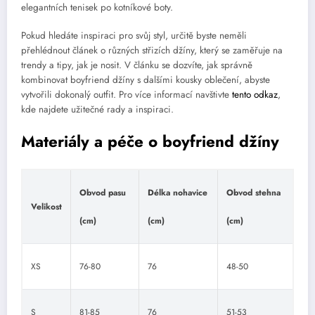
elegantních tenisek po kotníkové boty.
Pokud hledáte inspiraci pro svůj styl, určitě byste neměli
přehlédnout článek o různých střizích džíny, který se zaměřuje na
trendy a tipy, jak je nosit. V článku se dozvíte, jak správně
kombinovat boyfriend džíny s dalšími kousky oblečení, abyste
vytvořili dokonalý outfit. Pro více informací navštivte
tento odkaz
,
kde najdete užitečné rady a inspiraci.
Materiály a péče o boyfriend džíny
Obvod pasu
Délka nohavice
Obvod stehna
Velikost
(cm)
(cm)
(cm)
XS
76-80
76
48-50
S
81-85
76
51-53