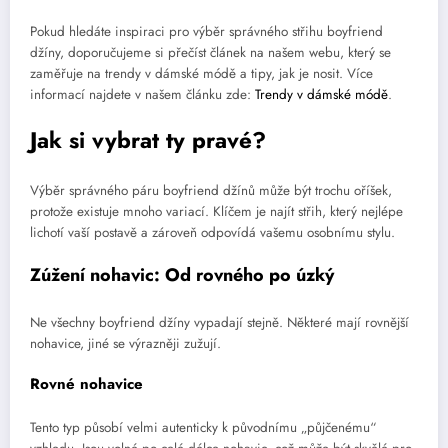
Pokud hledáte inspiraci pro výběr správného střihu boyfriend
džíny, doporučujeme si přečíst článek na našem webu, který se
zaměřuje na trendy v dámské módě a tipy, jak je nosit. Více
informací najdete v našem článku zde:
Trendy v dámské módě
.
Jak si vybrat ty pravé?
Výběr správného páru boyfriend džínů může být trochu oříšek,
protože existuje mnoho variací. Klíčem je najít střih, který nejlépe
lichotí vaší postavě a zároveň odpovídá vašemu osobnímu stylu.
Zúžení nohavic: Od rovného po úzký
Ne všechny boyfriend džíny vypadají stejně. Některé mají rovnější
nohavice, jiné se výrazněji zužují.
Rovné nohavice
Tento typ působí velmi autenticky k původnímu „půjčenému“