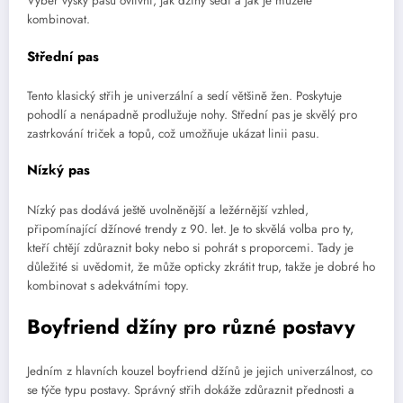
Výběr výšky pasu ovlivní, jak džíny sedí a jak je můžete
kombinovat.
Střední pas
Tento klasický střih je univerzální a sedí většině žen. Poskytuje
pohodlí a nenápadně prodlužuje nohy. Střední pas je skvělý pro
zastrkování triček a topů, což umožňuje ukázat linii pasu.
Nízký pas
Nízký pas dodává ještě uvolněnější a ležérnější vzhled,
připomínající džínové trendy z 90. let. Je to skvělá volba pro ty,
kteří chtějí zdůraznit boky nebo si pohrát s proporcemi. Tady je
důležité si uvědomit, že může opticky zkrátit trup, takže je dobré ho
kombinovat s adekvátními topy.
Boyfriend džíny pro různé postavy
Jedním z hlavních kouzel boyfriend džínů je jejich univerzálnost, co
se týče typu postavy. Správný střih dokáže zdůraznit přednosti a