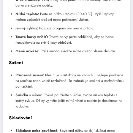
barvu a snižujete oděrky.
Nízká teplota:
Perte na nízkou teplotu (30-40 °C). Vyšší teploty
mohou způsobit sražení nebo poškození vláken.
Jemný cyklus:
Použijte program pro jemné prádlo.
Tmavé barvy zvlášť:
Tmavé barvy perte odděleně, aby se barva
neuvolňovala na světlé kusy oblečení.
Méně aviváže:
Příliš mnoho aviváže může oslabit vlákna denimu.
Sušení
Přirozené sušení:
Ideální je sušit džíny na vzduchu, nejlépe pověšené
na ramínku nebo volně rozložené. To zabraňuje sražení a nadměrnému
pomačkání.
Sušička s mírou:
Pokud používáte sušičku, zvolte nízkou teplotu a
krátký cyklus. Džíny vyjměte ještě mírně vlhké a nechte je doschnout na
vzduchu.
Skladování
Skládané nebo pověšené:
Boyfriend džíny se dají skládat nebo