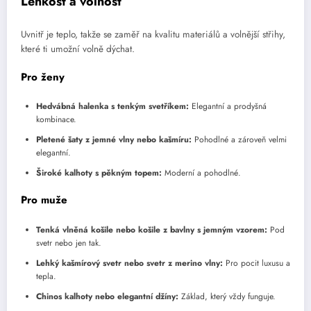
Lehkost a volnost
Uvnitř je teplo, takže se zaměř na kvalitu materiálů a volnější střihy,
které ti umožní volně dýchat.
Pro ženy
Hedvábná halenka s tenkým svetříkem:
Elegantní a prodyšná
kombinace.
Pletené šaty z jemné vlny nebo kašmíru:
Pohodlné a zároveň velmi
elegantní.
Široké kalhoty s pěkným topem:
Moderní a pohodlné.
Pro muže
Tenká vlněná košile nebo košile z bavlny s jemným vzorem:
Pod
svetr nebo jen tak.
Lehký kašmírový svetr nebo svetr z merino vlny:
Pro pocit luxusu a
tepla.
Chinos kalhoty nebo elegantní džíny:
Základ, který vždy funguje.