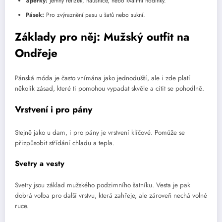
Šperky:
Jemný řetízek, náušnice, nebo kvalitní hodinky.
Pásek:
Pro zvýraznění pasu u šatů nebo sukní.
Základy pro něj: Mužský outfit na
Ondřeje
Pánská móda je často vnímána jako jednodušší, ale i zde platí
několik zásad, které ti pomohou vypadat skvěle a cítit se pohodlně.
Vrstvení i pro pány
Stejně jako u dam, i pro pány je vrstvení klíčové. Pomůže se
přizpůsobit střídání chladu a tepla.
Svetry a vesty
Svetry jsou základ mužského podzimního šatníku. Vesta je pak
dobrá volba pro další vrstvu, která zahřeje, ale zároveň nechá volné
ruce.