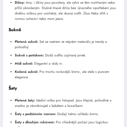
Džíny:
Ano, i džíny jsou povoleny, ale vyhni se těm roztrhaným nebo
příliš obnošeným. Slušivé tmavé džíny bez výrazného opotřebení jsou
skvělou volbou pro uvolněný, ale vkusný outfit. Zkus třeba střih s
rovnou nohavicí nebo mom jeans.
Sukně
Pletená sukně:
Set se svetrem ve stejném materiálu je trendy a
pohodlný.
Sukně s potiskem:
Dodá outfitu zajímavý prvek.
Midi sukně:
Elegantní a vždy in.
Kožená sukně:
Pro trochu rockovější šmrnc, ale stále s puncem
elegance.
Šaty
Pletené šaty:
Ideální volba pro listopad. Jsou hřejivé, pohodlné a
snadno je zkombinuješ s kabátem a kozačkami.
Šaty s podzimním vzorem:
Dodají tvému vzhledu šmrnc.
Šaty s dlouhým rukávem:
Pro chladnější počasí jsou logickou