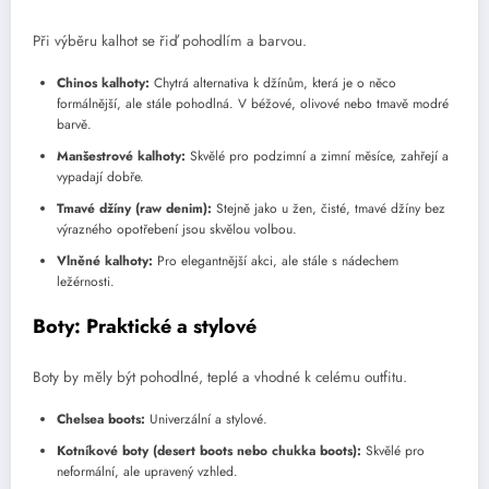
Při výběru kalhot se řiď pohodlím a barvou.
Chinos kalhoty:
Chytrá alternativa k džínům, která je o něco
formálnější, ale stále pohodlná. V béžové, olivové nebo tmavě modré
barvě.
Manšestrové kalhoty:
Skvělé pro podzimní a zimní měsíce, zahřejí a
vypadají dobře.
Tmavé džíny (raw denim):
Stejně jako u žen, čisté, tmavé džíny bez
výrazného opotřebení jsou skvělou volbou.
Vlněné kalhoty:
Pro elegantnější akci, ale stále s nádechem
ležérnosti.
Boty: Praktické a stylové
Boty by měly být pohodlné, teplé a vhodné k celému outfitu.
Chelsea boots:
Univerzální a stylové.
Kotníkové boty (desert boots nebo chukka boots):
Skvělé pro
neformální, ale upravený vzhled.