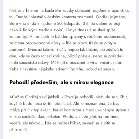
Než se vrhneme na konkrétní kousky oblečení, pojďme si ujasnit, co
to „Ondřej“ vlastně v českém kontextu znamená. Ondřej je jméno,
které v kalendáři najdeme 30. listopadu. S tímto datem se pojí
několik lidových tradic a zvyků, i když dnes už se slaví spíše
komorněji. V minulosti to byl den spojený s věštěním budoucnosti,
zejména pro svobodné dívky – lilo se olovo, třásly se ploty a
podobně. Dnes už takové rituály nejsou tak běžné, ale zůstává to
den, kdy se často schází rodina, blízcí přátelé, nebo se pořádají
malé sousedské oslavy. Může jít o posezení u vína, večeři, nebo
třeba i návštěvu nějakého adventního trhu, pokud už začaly.
Pohodlí především, ale s mírou elegance
Ať už se Ondřej slaví jakkoli, klíčové je pohodlí. Nebude se ti líbit,
když tě bude něco škrtit nebo tlačit. Ale to neznamená, že bys
měl/a přijít v teplákách. Najdi kompromis mezi uvolněným stylem a
lehkou společenskou etiketou. Představ si, že jdeš na rodinnou
večeři, ale takovou, kde se můžeš hýbat, zasmát se a cítit se
přirozeně.