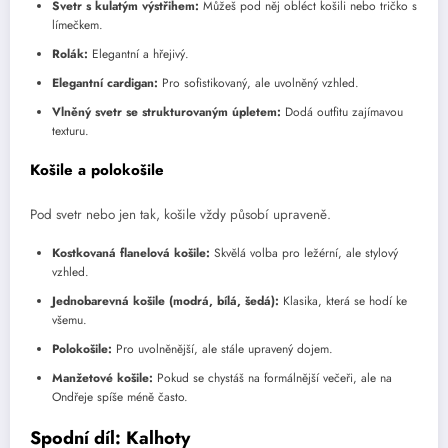
Svetr s kulatým výstřihem:
Můžeš pod něj obléct košili nebo tričko s
límečkem.
Rolák:
Elegantní a hřejivý.
Elegantní cardigan:
Pro sofistikovaný, ale uvolněný vzhled.
Vlněný svetr se strukturovaným úpletem:
Dodá outfitu zajímavou
texturu.
Košile a polokošile
Pod svetr nebo jen tak, košile vždy působí upraveně.
Kostkovaná flanelová košile:
Skvělá volba pro ležérní, ale stylový
vzhled.
Jednobarevná košile (modrá, bílá, šedá):
Klasika, která se hodí ke
všemu.
Polokošile:
Pro uvolněnější, ale stále upravený dojem.
Manžetové košile:
Pokud se chystáš na formálnější večeři, ale na
Ondřeje spíše méně často.
Spodní díl: Kalhoty