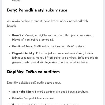
volbou.
Boty: Pohodlí a styl ruku v ruce
Asi nikdo nechce mrznout, nebo kráčet ulicí v nepohodlných
botách.
Kozačky:
Vysoké, nízké,Chelsea boots – záleží jen na tvém vkusu.
Hlavně ať jsou hřejivé a pohodlné.
Kotníkové boty:
Skvělá volba, která se hodí téměř ke všemu.
Elegantní tenisky:
Pokud se jedná o velmi neformální akci, čisté a
jednoduché tenisky mohou být přijatelné, ale s mírou. Spíše pro mladší
generaci, nebo pokud víš, že je akce opravdu hodně uvolněná.
Doplňky: Tečka za outfitem
Doplňky dokážou celý outfit pozvednout.
Šála nebo šátek:
Nejenže zahřeje, ale dodá barvu a strukturu.
Kabelka:
Vol praktickou a stylovou.