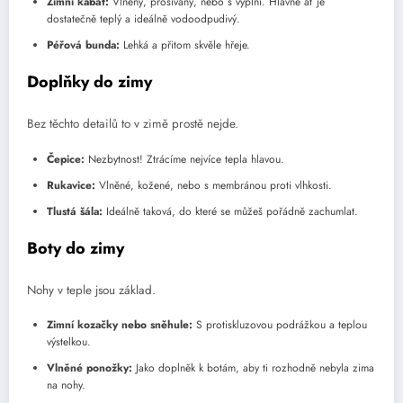
Zimní kabát:
Vlněný, prošívaný, nebo s výplní. Hlavně ať je
dostatečně teplý a ideálně vodoodpudivý.
Péřová bunda:
Lehká a přitom skvěle hřeje.
Doplňky do zimy
Bez těchto detailů to v zimě prostě nejde.
Čepice:
Nezbytnost! Ztrácíme nejvíce tepla hlavou.
Rukavice:
Vlněné, kožené, nebo s membránou proti vlhkosti.
Tlustá šála:
Ideálně taková, do které se můžeš pořádně zachumlat.
Boty do zimy
Nohy v teple jsou základ.
Zimní kozačky nebo sněhule:
S protiskluzovou podrážkou a teplou
výstelkou.
Vlněné ponožky:
Jako doplněk k botám, aby ti rozhodně nebyla zima
na nohy.