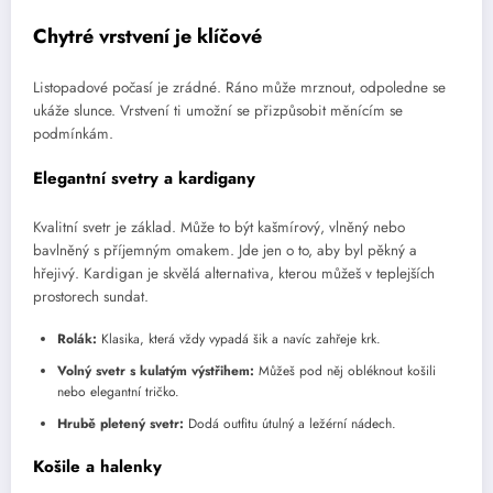
Chytré vrstvení je klíčové
Listopadové počasí je zrádné. Ráno může mrznout, odpoledne se
ukáže slunce. Vrstvení ti umožní se přizpůsobit měnícím se
podmínkám.
Elegantní svetry a kardigany
Kvalitní svetr je základ. Může to být kašmírový, vlněný nebo
bavlněný s příjemným omakem. Jde jen o to, aby byl pěkný a
hřejivý. Kardigan je skvělá alternativa, kterou můžeš v teplejších
prostorech sundat.
Rolák:
Klasika, která vždy vypadá šik a navíc zahřeje krk.
Volný svetr s kulatým výstřihem:
Můžeš pod něj obléknout košili
nebo elegantní tričko.
Hrubě pletený svetr:
Dodá outfitu útulný a ležérní nádech.
Košile a halenky