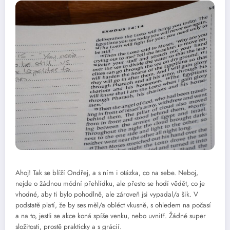
Ahoj! Tak se blíží Ondřej, a s ním i otázka, co na sebe. Neboj,
nejde o žádnou módní přehlídku, ale přesto se hodí vědět, co je
vhodné, aby ti bylo pohodlně, ale zároveň jsi vypadal/a šik. V
podstatě platí, že by ses měl/a obléct vkusně, s ohledem na počasí
a na to, jestli se akce koná spíše venku, nebo uvnitř. Žádné super
složitosti, prostě prakticky a s grácií.