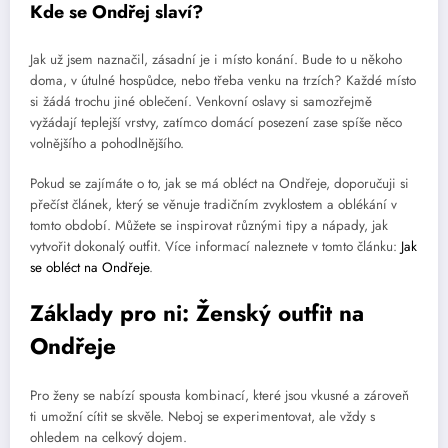
Kde se Ondřej slaví?
Jak už jsem naznačil, zásadní je i místo konání. Bude to u někoho
doma, v útulné hospůdce, nebo třeba venku na trzích? Každé místo
si žádá trochu jiné oblečení. Venkovní oslavy si samozřejmě
vyžádají teplejší vrstvy, zatímco domácí posezení zase spíše něco
volnějšího a pohodlnějšího.
Pokud se zajímáte o to, jak se má obléct na Ondřeje, doporučuji si
přečíst článek, který se věnuje tradičním zvyklostem a oblékání v
tomto období. Můžete se inspirovat různými tipy a nápady, jak
vytvořit dokonalý outfit. Více informací naleznete v tomto článku:
Jak
se obléct na Ondřeje
.
Základy pro ni: Ženský outfit na
Ondřeje
Pro ženy se nabízí spousta kombinací, které jsou vkusné a zároveň
ti umožní cítit se skvěle. Neboj se experimentovat, ale vždy s
ohledem na celkový dojem.