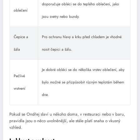
doporučuje obléci se do teplého oblečení, jako
oblečení
jsou svetry nebo bundy.
Čepice a
Pro ochranu hlavy a krku před chladem je vhodné
šála
nosit čepici a šálu.
Je dobré obléci se do několika vrstev oblečení, aby
Pečlivé
bylo možné se přizpůsobit různým teplotám během
vrstvení
dne.
Pokud se Ondřej slaví u někoho doma, v restauraci nebo v baru,
pravidla jsou o něco uvolněnější, ale stále platí snaha o vkusný
vzhled.