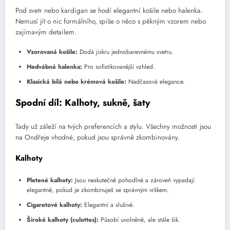
Pod svetr nebo kardigan se hodí elegantní košile nebo halenka.
Nemusí jít o nic formálního, spíše o něco s pěkným vzorem nebo
zajímavým detailem.
Vzorovaná košile:
Dodá jiskru jednobarevnému svetru.
Hedvábná halenka:
Pro sofistikovanější vzhled.
Klasická bílá nebo krémová košile:
Nadčasová elegance.
Spodní díl: Kalhoty, sukně, šaty
Tady už záleží na tvých preferencích a stylu. Všechny možnosti jsou
na Ondřeje vhodné, pokud jsou správně zkombinovány.
Kalhoty
Pletené kalhoty:
Jsou neskutečně pohodlné a zároveň vypadají
elegantně, pokud je zkombinuješ se správným vrškem.
Cigaretové kalhoty:
Elegantní a slušivé.
Široké kalhoty (culottes):
Působí uvolněně, ale stále šik.