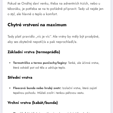
Pokud se Ondřej slaví venku, třeba na adventních trzích, nebo u
táboráku, je potřeba se na to pořádně připravit. Tady už nejde jen
o styl, ale hlavně o teplo a komfort.
Chytré vrstvení na maximum
Tady platí pravidlo „víc je víc“. Ale vrstvy by měly být prodyšné,
aby ses zbytečně nepotil/a a pak neprochladl/a.
Základní vrstva (termoprádlo)
Termotričko a termo punčochy/legíny:
Tenká, ale účinná vrstva,
která odvádí pot od těla a udržuje teplo.
Střední vrstva
Fleecová bunda nebo hrubý svetr:
Izolační vrstva, která zajistí
tepelnou pohodu. Můžeš zvolit i tenkou péřovou vestu.
Vrchní vrstva (kabát/bunda)