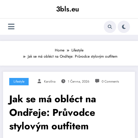
Skip
3bls.eu
to
content
Home
Lifestyle
Jak se má obléct na Ondřeje: Průvodce stylovým outfitem
Lifestyle
Karolína
1 Června, 2026
0 Comments
Jak se má obléct na
Ondřeje: Průvodce
stylovým outfitem