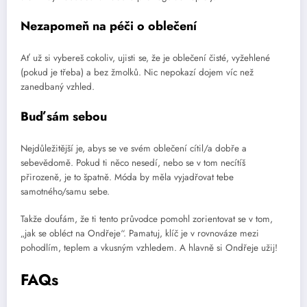
Nezapomeň na péči o oblečení
Ať už si vybereš cokoliv, ujisti se, že je oblečení čisté, vyžehlené
(pokud je třeba) a bez žmolků. Nic nepokazí dojem víc než
zanedbaný vzhled.
Buď sám sebou
Nejdůležitější je, abys se ve svém oblečení cítil/a dobře a
sebevědomě. Pokud ti něco nesedí, nebo se v tom necítíš
přirozeně, je to špatně. Móda by měla vyjadřovat tebe
samotného/samu sebe.
Takže doufám, že ti tento průvodce pomohl zorientovat se v tom,
„jak se obléct na Ondřeje“. Pamatuj, klíč je v rovnováze mezi
pohodlím, teplem a vkusným vzhledem. A hlavně si Ondřeje užij!
FAQs