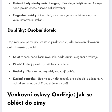
Kožené boty (derby nebo brogue):
Pro elegantnější verze Ondřeje
nebo pokud chceš působit sofistikovaněji.
Elegantní tenisky:
Opět platí, že čisté a jednoduché modely pro
velmi neformální setkání.
Doplňky: Osobní dotek
Doplňky pro pány jsou často o praktičnosti, ale zároveň dokážou
outfit krásně doladit.
Šála:
Vlněná nebo kašmírová šála dodá outfitu eleganci a zahřeje.
Pásek:
Kožený pásek by měl ladit s botami.
Hodinky:
Klasické hodinky vždy vypadají dobře.
Kvalitní ponožky:
Sice nejsou vidět (snad), ale pohodlí je zásadní. A
pokud se náhodou ukážou, ať jsou stylové!
Venkovní oslavy Ondřeje: Jak se
obléct do zimy