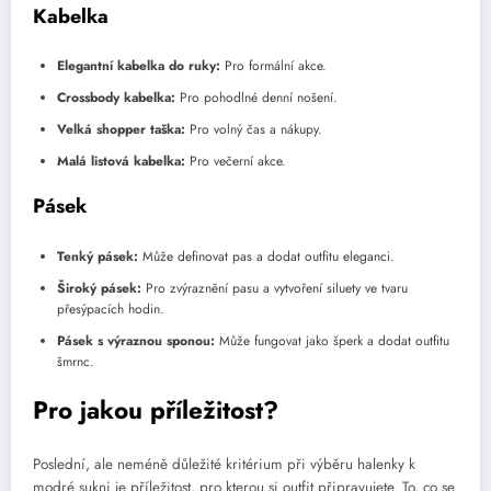
Kabelka
Elegantní kabelka do ruky:
Pro formální akce.
Crossbody kabelka:
Pro pohodlné denní nošení.
Velká shopper taška:
Pro volný čas a nákupy.
Malá listová kabelka:
Pro večerní akce.
Pásek
Tenký pásek:
Může definovat pas a dodat outfitu eleganci.
Široký pásek:
Pro zvýraznění pasu a vytvoření siluety ve tvaru
přesýpacích hodin.
Pásek s výraznou sponou:
Může fungovat jako šperk a dodat outfitu
šmrnc.
Pro jakou příležitost?
Poslední, ale neméně důležité kritérium při výběru halenky k
modré sukni je příležitost, pro kterou si outfit připravujete. To, co se