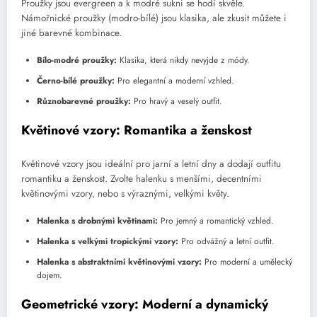
Proužky jsou evergreen a k modré sukni se hodí skvěle.
Námořnické proužky (modro-bílé) jsou klasika, ale zkusit můžete i
jiné barevné kombinace.
Bílo-modré proužky:
Klasika, která nikdy nevyjde z módy.
Černo-bílé proužky:
Pro elegantní a moderní vzhled.
Různobarevné proužky:
Pro hravý a veselý outfit.
Květinové vzory: Romantika a ženskost
Květinové vzory jsou ideální pro jarní a letní dny a dodají outfitu
romantiku a ženskost. Zvolte halenku s menšími, decentními
květinovými vzory, nebo s výraznými, velkými květy.
Halenka s drobnými květinami:
Pro jemný a romantický vzhled.
Halenka s velkými tropickými vzory:
Pro odvážný a letní outfit.
Halenka s abstraktními květinovými vzory:
Pro moderní a umělecký
dojem.
Geometrické vzory: Moderní a dynamický