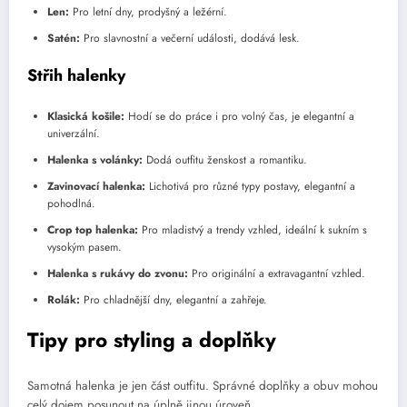
Len:
Pro letní dny, prodyšný a ležérní.
Satén:
Pro slavnostní a večerní události, dodává lesk.
Střih halenky
Klasická košile:
Hodí se do práce i pro volný čas, je elegantní a
univerzální.
Halenka s volánky:
Dodá outfitu ženskost a romantiku.
Zavinovací halenka:
Lichotivá pro různé typy postavy, elegantní a
pohodlná.
Crop top halenka:
Pro mladistvý a trendy vzhled, ideální k sukním s
vysokým pasem.
Halenka s rukávy do zvonu:
Pro originální a extravagantní vzhled.
Rolák:
Pro chladnější dny, elegantní a zahřeje.
Tipy pro styling a doplňky
Samotná halenka je jen část outfitu. Správné doplňky a obuv mohou
celý dojem posunout na úplně jinou úroveň.