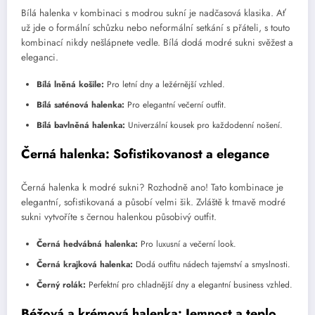
Bílá halenka v kombinaci s modrou sukní je nadčasová klasika. Ať
už jde o formální schůzku nebo neformální setkání s přáteli, s touto
kombinací nikdy nešlápnete vedle. Bílá dodá modré sukni svěžest a
eleganci.
Bílá lněná košile:
Pro letní dny a ležérnější vzhled.
Bílá saténová halenka:
Pro elegantní večerní outfit.
Bílá bavlněná halenka:
Univerzální kousek pro každodenní nošení.
Černá halenka: Sofistikovanost a elegance
Černá halenka k modré sukni? Rozhodně ano! Tato kombinace je
elegantní, sofistikovaná a působí velmi šik. Zvláště k tmavě modré
sukni vytvoříte s černou halenkou působivý outfit.
Černá hedvábná halenka:
Pro luxusní a večerní look.
Černá krajková halenka:
Dodá outfitu nádech tajemství a smyslnosti.
Černý rolák:
Perfektní pro chladnější dny a elegantní business vzhled.
Béžová a krémová halenka: Jemnost a teplo