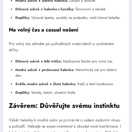
Modrá sukně + zlatavá halenka:
Luxusní a výrazné.
Džínová sukně + halenka s korálky:
Šmrncovní a ženské.
Doplňky:
Výrazné šperky, sandály na podpatku, malá listová kabelka.
Na volný čas a casual nošení
Pro volný čas sáhněte po pohodlných materiálech a uvolněném
střihu.
Džínová sukně + bílé tričko:
Nadčasová klasika pro volný čas.
Modrá sukně + pruhovaná halenka:
Námořnický styl pro ležérní
den.
Světle modrá sukně + žlutá halenka:
Svěží a letní kombinace.
Doplňky:
Tenisky, batoh, sluneční brýle.
Závěrem: Důvěřujte svému instinktu
Výběr halenky k modré sukni je primárně o vašem osobním vkusu
a pohodlí. Nebojte se experimentovat a zkoušet nové kombinace. I