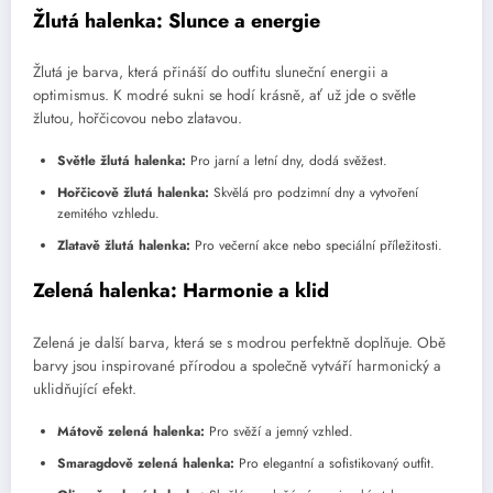
Žlutá halenka: Slunce a energie
Žlutá je barva, která přináší do outfitu sluneční energii a
optimismus. K modré sukni se hodí krásně, ať už jde o světle
žlutou, hořčicovou nebo zlatavou.
Světle žlutá halenka:
Pro jarní a letní dny, dodá svěžest.
Hořčicově žlutá halenka:
Skvělá pro podzimní dny a vytvoření
zemitého vzhledu.
Zlatavě žlutá halenka:
Pro večerní akce nebo speciální příležitosti.
Zelená halenka: Harmonie a klid
Zelená je další barva, která se s modrou perfektně doplňuje. Obě
barvy jsou inspirované přírodou a společně vytváří harmonický a
uklidňující efekt.
Mátově zelená halenka:
Pro svěží a jemný vzhled.
Smaragdově zelená halenka:
Pro elegantní a sofistikovaný outfit.