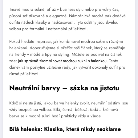
Tmavě modrá sukně, ať už v business stylu nebo pro volný čas,
působí sofistikovaně a elegantně. Námořnická modrá pak dodává
outfitu nádech klasiky a nadčasovosti. Tyto odstíny jsou skvělou
volbou pro formální i neformální příležitosti.
Pokud hledáte inspiraci, jak kombinovat modrou sukni s různými
halenkami, doporučujeme si přečíst náš článek, který se zaměřuje
na trendy v módě a tipy na styling. Můžete se podívat na článek
zde:
Jak správně zkombinovat modrou sukni s halenkou
. Tento
článek vám poskytne užitečné rady, jak vytvořit dokonalý outfit pro
různé příležitosti.
Neutrální barvy – sázka na jistotu
Když si nejste jistá, jakou barvu halenky zvolit, neutrální odstíny jsou
vždy bezpečnou volbou. Bílá, černá, béžová, šedá a krémová
barva se k modré sukni hodí prakticky vždy a všude.
Bílá halenka: Klasika, která nikdy nezklame