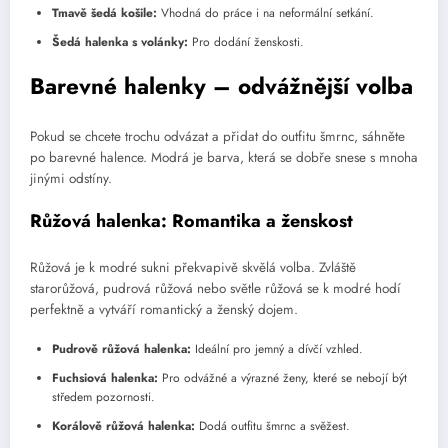
Tmavě šedá košile:
Vhodná do práce i na neformální setkání.
Šedá halenka s volánky:
Pro dodání ženskosti.
Barevné halenky – odvážnější volba
Pokud se chcete trochu odvázat a přidat do outfitu šmrnc, sáhněte
po barevné halence. Modrá je barva, která se dobře snese s mnoha
jinými odstíny.
Růžová halenka: Romantika a ženskost
Růžová je k modré sukni překvapivě skvělá volba. Zvláště
starorůžová, pudrová růžová nebo světle růžová se k modré hodí
perfektně a vytváří romantický a ženský dojem.
Pudrově růžová halenka:
Ideální pro jemný a dívčí vzhled.
Fuchsiová halenka:
Pro odvážné a výrazné ženy, které se nebojí být
středem pozornosti.
Korálově růžová halenka:
Dodá outfitu šmrnc a svěžest.