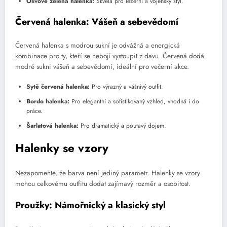
Olivově zelená halenka:
Skvělá pro ležérní a vojenský styl.
Červená halenka: Vášeň a sebevědomí
Červená halenka s modrou sukní je odvážná a energická
kombinace pro ty, kteří se nebojí vystoupit z davu. Červená dodá
modré sukni vášeň a sebevědomí, ideální pro večerní akce.
Sytě červená halenka:
Pro výrazný a vášnivý outfit.
Bordo halenka:
Pro elegantní a sofistikovaný vzhled, vhodná i do
práce.
Šarlatová halenka:
Pro dramatický a poutavý dojem.
Halenky se vzory
Nezapomeňte, že barva není jediný parametr. Halenky se vzory
mohou celkovému outfitu dodat zajímavý rozměr a osobitost.
Proužky: Námořnický a klasický styl