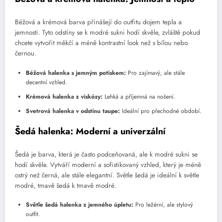
Béžová a krémová barva přinášejí do outfitu dojem tepla a
jemnosti. Tyto odstíny se k modré sukni hodí skvěle, zvláště pokud
chcete vytvořit měkčí a méně kontrastní look než s bílou nebo
černou.
Béžová halenka s jemným potiskem:
Pro zajímavý, ale stále
decentní vzhled.
Krémová halenka z viskózy:
Lehká a příjemná na nošení.
Svetrová halenka v odstínu taupe:
Ideální pro přechodné období.
Šedá halenka: Moderní a univerzální
Šedá je barva, která je často podceňovaná, ale k modré sukni se
hodí skvěle. Vytváří moderní a sofistikovaný vzhled, který je méně
ostrý než černá, ale stále elegantní. Světle šedá je ideální k světle
modré, tmavě šedá k tmavě modré.
Světle šedá halenka z jemného úpletu:
Pro ležérní, ale stylový
outfit.