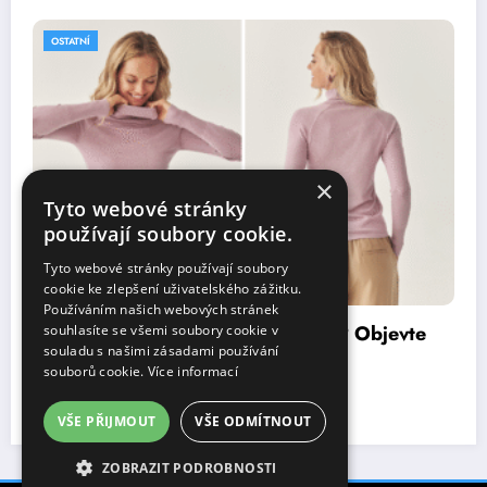
OSTATNÍ
×
Tyto webové stránky
používají soubory cookie.
Tyto webové stránky používají soubory
cookie ke zlepšení uživatelského zážitku.
Používáním našich webových stránek
Jak stylově přežít podzimní chlad? Objevte
souhlasíte se všemi soubory cookie v
souladu s našimi zásadami používání
tipy od TATUUM
souborů cookie.
Více informací
31 října, 2025
Karolína
VŠE PŘIJMOUT
VŠE ODMÍTNOUT
ZOBRAZIT PODROBNOSTI