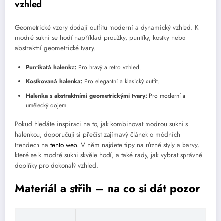
vzhled
Geometrické vzory dodají outfitu moderní a dynamický vzhled. K
modré sukni se hodí například proužky, puntíky, kostky nebo
abstraktní geometrické tvary.
Puntíkatá halenka:
Pro hravý a retro vzhled.
Kostkovaná halenka:
Pro elegantní a klasický outfit.
Halenka s abstraktními geometrickými tvary:
Pro moderní a
umělecký dojem.
Pokud hledáte inspiraci na to, jak kombinovat modrou sukni s
halenkou, doporučuji si přečíst zajímavý článek o módních
trendech na
tento web
. V něm najdete tipy na různé styly a barvy,
které se k modré sukni skvěle hodí, a také rady, jak vybrat správné
doplňky pro dokonalý vzhled.
Materiál a střih – na co si dát pozor