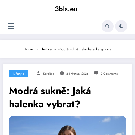
Skip
3bls.eu
to
content
Home
Lifestyle
Modrá sukně: Jaká halenka vybrat?
Lifestyle
Karolína
24 Května, 2026
0 Comments
Modrá sukně: Jaká
halenka vybrat?