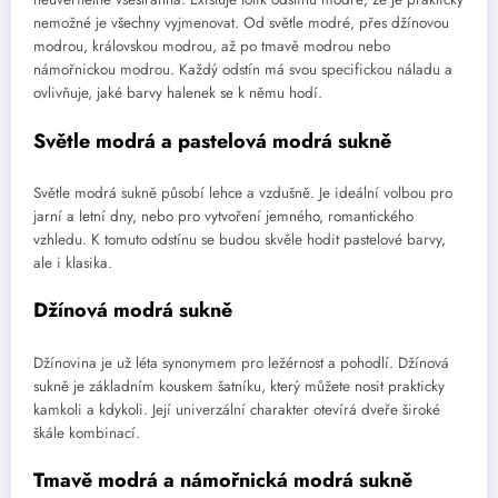
nemožné je všechny vyjmenovat. Od světle modré, přes džínovou
modrou, královskou modrou, až po tmavě modrou nebo
námořnickou modrou. Každý odstín má svou specifickou náladu a
ovlivňuje, jaké barvy halenek se k němu hodí.
Světle modrá a pastelová modrá sukně
Světle modrá sukně působí lehce a vzdušně. Je ideální volbou pro
jarní a letní dny, nebo pro vytvoření jemného, romantického
vzhledu. K tomuto odstínu se budou skvěle hodit pastelové barvy,
ale i klasika.
Džínová modrá sukně
Džínovina je už léta synonymem pro ležérnost a pohodlí. Džínová
sukně je základním kouskem šatníku, který můžete nosit prakticky
kamkoli a kdykoli. Její univerzální charakter otevírá dveře široké
škále kombinací.
Tmavě modrá a námořnická modrá sukně