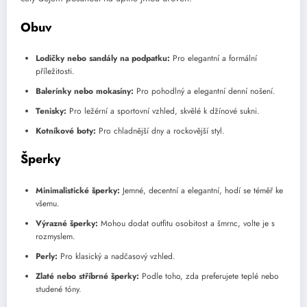
Obuv
Lodičky nebo sandály na podpatku:
Pro elegantní a formální
příležitosti.
Balerínky nebo mokasíny:
Pro pohodlný a elegantní denní nošení.
Tenisky:
Pro ležérní a sportovní vzhled, skvělé k džínové sukni.
Kotníkové boty:
Pro chladnější dny a rockovější styl.
Šperky
Minimalistické šperky:
Jemné, decentní a elegantní, hodí se téměř ke
všemu.
Výrazné šperky:
Mohou dodat outfitu osobitost a šmrnc, volte je s
rozmyslem.
Perly:
Pro klasický a nadčasový vzhled.
Zlaté nebo stříbrné šperky:
Podle toho, zda preferujete teplé nebo
studené tóny.