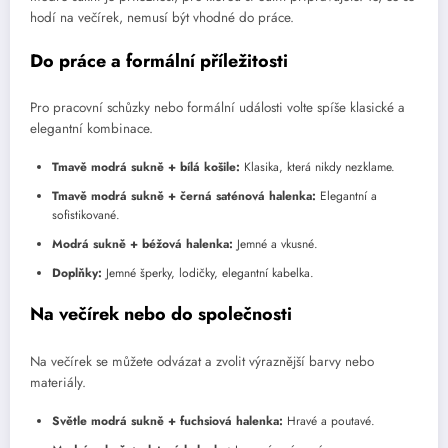
hodí na večírek, nemusí být vhodné do práce.
Do práce a formální příležitosti
Pro pracovní schůzky nebo formální události volte spíše klasické a
elegantní kombinace.
Tmavě modrá sukně + bílá košile:
Klasika, která nikdy nezklame.
Tmavě modrá sukně + černá saténová halenka:
Elegantní a
sofistikované.
Modrá sukně + béžová halenka:
Jemné a vkusné.
Doplňky:
Jemné šperky, lodičky, elegantní kabelka.
Na večírek nebo do společnosti
Na večírek se můžete odvázat a zvolit výraznější barvy nebo
materiály.
Světle modrá sukně + fuchsiová halenka:
Hravé a poutavé.