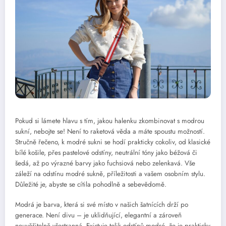
Pokud si lámete hlavu s tím, jakou halenku zkombinovat s modrou
sukní, nebojte se! Není to raketová věda a máte spoustu možností.
Stručně řečeno, k modré sukni se hodí prakticky cokoliv, od klasické
bílé košile, přes pastelové odstíny, neutrální tóny jako béžová či
šedá, až po výrazné barvy jako fuchsiová nebo zelenkavá. Vše
záleží na odstínu modré sukně, příležitosti a vašem osobním stylu.
Důležité je, abyste se cítila pohodlně a sebevědomě.
Modrá je barva, která si své místo v našich šatnících drží po
generace. Není divu – je uklidňující, elegantní a zároveň
neuvěřitelně všestranná. Existuje tolik odstínů modré, že je prakticky