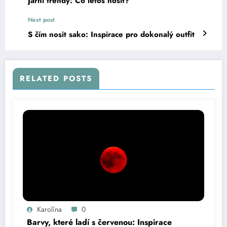
Jarní trendy: Co letos nosit?
Next post
S čím nosit sako: Inspirace pro dokonalý outfit
RELATED POSTS
Karolína
0
Barvy, které ladí s červenou: Inspirace