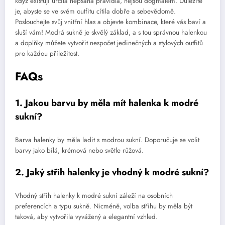
když existují určitá nepsaná pravidla, nejsou dogmatem. Důležité
je, abyste se ve svém outfitu cítila dobře a sebevědomě.
Poslouchejte svůj vnitřní hlas a objevte kombinace, které vás baví a
sluší vám! Modrá sukně je skvělý základ, a s tou správnou halenkou
a doplňky můžete vytvořit nespočet jedinečných a stylových outfitů
pro každou příležitost.
FAQs
1. Jakou barvu by měla mít halenka k modré
sukní?
Barva halenky by měla ladit s modrou sukní. Doporučuje se volit
barvy jako bílá, krémová nebo světle růžová.
2. Jaký střih halenky je vhodný k modré sukní?
Vhodný střih halenky k modré sukní záleží na osobních
preferencích a typu sukně. Nicméně, volba střihu by měla být
taková, aby vytvořila vyvážený a elegantní vzhled.