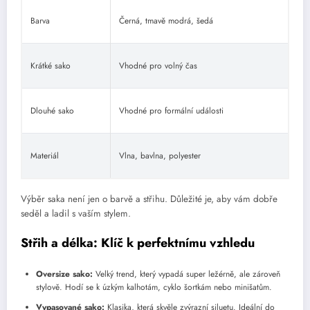
Barva
Černá, tmavě modrá, šedá
Krátké sako
Vhodné pro volný čas
Dlouhé sako
Vhodné pro formální události
Materiál
Vlna, bavlna, polyester
Výběr saka není jen o barvě a střihu. Důležité je, aby vám dobře
seděl a ladil s vaším stylem.
Střih a délka: Klíč k perfektnímu vzhledu
Oversize sako:
Velký trend, který vypadá super ležérně, ale zároveň
stylově. Hodí se k úzkým kalhotám, cyklo šortkám nebo minišatům.
Vypasované sako:
Klasika, která skvěle zvýrazní siluetu. Ideální do