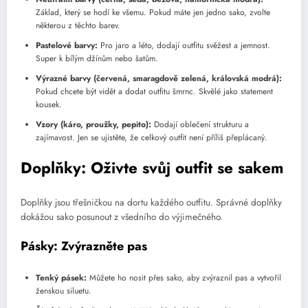
Základ, který se hodí ke všemu. Pokud máte jen jedno sako, zvolte
některou z těchto barev.
Pastelové barvy:
Pro jaro a léto, dodají outfitu svěžest a jemnost.
Super k bílým džínům nebo šatům.
Výrazné barvy (červená, smaragdově zelená, královská modrá):
Pokud chcete být vidět a dodat outfitu šmrnc. Skvělé jako statement
kousek.
Vzory (káro, proužky, pepito):
Dodají oblečení strukturu a
zajímavost. Jen se ujistěte, že celkový outfit není příliš přeplácaný.
Doplňky: Oživte svůj outfit se sakem
Doplňky jsou třešničkou na dortu každého outfitu. Správné doplňky
dokážou sako posunout z všedního do výjimečného.
Pásky: Zvýrazněte pas
Tenký pásek:
Můžete ho nosit přes sako, aby zvýraznil pas a vytvořil
ženskou siluetu.