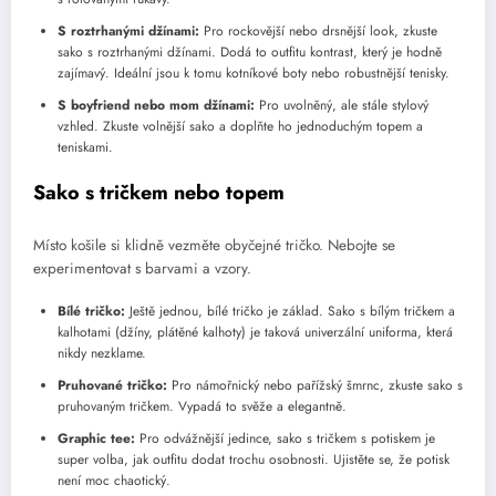
S roztrhanými džínami:
Pro rockovější nebo drsnější look, zkuste
sako s roztrhanými džínami. Dodá to outfitu kontrast, který je hodně
zajímavý. Ideální jsou k tomu kotníkové boty nebo robustnější tenisky.
S boyfriend nebo mom džínami:
Pro uvolněný, ale stále stylový
vzhled. Zkuste volnější sako a doplňte ho jednoduchým topem a
teniskami.
Sako s tričkem nebo topem
Místo košile si klidně vezměte obyčejné tričko. Nebojte se
experimentovat s barvami a vzory.
Bílé tričko:
Ještě jednou, bílé tričko je základ. Sako s bílým tričkem a
kalhotami (džíny, plátěné kalhoty) je taková univerzální uniforma, která
nikdy nezklame.
Pruhované tričko:
Pro námořnický nebo pařížský šmrnc, zkuste sako s
pruhovaným tričkem. Vypadá to svěže a elegantně.
Graphic tee:
Pro odvážnější jedince, sako s tričkem s potiskem je
super volba, jak outfitu dodat trochu osobnosti. Ujistěte se, že potisk
není moc chaotický.