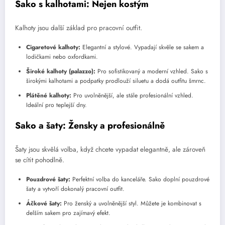
Sako s kalhotami: Nejen kostým
Kalhoty jsou další základ pro pracovní outfit.
Cigaretové kalhoty:
Elegantní a stylové. Vypadají skvěle se sakem a
lodičkami nebo oxfordkami.
Široké kalhoty (palazzo):
Pro sofistikovaný a moderní vzhled. Sako s
širokými kalhotami a podpatky prodlouží siluetu a dodá outfitu šmrnc.
Plátěné kalhoty:
Pro uvolněnější, ale stále profesionální vzhled.
Ideální pro teplejší dny.
Sako a šaty: Žensky a profesionálně
Šaty jsou skvělá volba, když chcete vypadat elegantně, ale zároveň
se cítit pohodlně.
Pouzdrové šaty:
Perfektní volba do kanceláře. Sako doplní pouzdrové
šaty a vytvoří dokonalý pracovní outfit.
Áčkové šaty:
Pro ženský a uvolněnější styl. Můžete je kombinovat s
delším sakem pro zajímavý efekt.