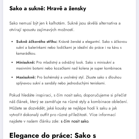
Sako a sukně: Hravě a žensky
Sako nemusí být jen k kalhotám. Sukně jsou skvělá alternativa a
otvírají spoustu zajímavých možností.
Sukně áčkového střihu:
Krásně ženské a elegantní. Sako s áčkovou
sukní a balerínkami nebo lodičkami je ideální do práce i na kávu s
kamarádkou.
Minisukně:
Pro mladistvý a odvážný look. Sako s minisukní a
masivními botami nebo kozačkami nad kolena je super kombinace.
Maxisukně:
Pro bohémský a uvolněný styl. Zkuste sako s dlouhou
splývavou sukní a sandály nebo jednoduchými teniskami.
Pokud hledáte inspiraci, s čím nosit sako, doporučujeme si přečíst
náš článek, který se zaměřuje na různé styly a kombinace oblečení.
Můžete se dozvědět, jaké kousky se nejlépe hodí k saku a jak
vytvořit dokonalý outfit pro různé příležitosti. Více informací
najdete v našem článku zde:
s čím nosit sako
.
Elegance do práce: Sako s