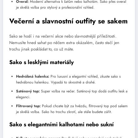
Overal:
Moderní alternativa k šatům nebo kalhotám. Sako přes overal
je skvělá volba pro stylový a profesionální vzhled.
Večerní a slavnostní outfity se sakem
Sako se hodí i na večerní akce nebo slavnostnější příležitosti.
Nemusíte hned sahat po něčem extra okázalém, často stačí jen
trochu jinak poskládat to, co už máte.
Sako s lesklými materiály
Hedvábná halenka:
Pro luxusní a elegantní vzhled, zkuste sako s
hedvábnou halenkou. Vypadá to skvostně a drahé.
Saténový top:
Super volba na večer. Saténový top dodá outfitu lesk a
eleganci.
Flitrovaný top:
Pokud chcete být za hvězdu, flitrovaný top pod sakem
je skvělá volba. Sako ho trochu zkrotí, ale stále budete zářit.
Sako s elegantními kalhotami nebo sukní