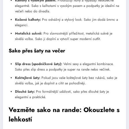
Kalhoty s vysokým pasem:
Prodlužují nohy a vypadají neskutečně
elegantně. Sako s kalhotami s vysokým pasem a podpatky je ideální na
večeři nebo do divadla.
Kožené kalhoty:
Pro odvážný a stylový look. Sako jim dodá šmrnc a
eleganci.
Metalická sukně:
Pro slavnostnější příležitost, metalická sukně je
skvělá volba. Sako ji doplní a vytvoří super moderní outfit.
Sako přes šaty na večer
Slip dress (spodničkové šaty):
Velmi sexy a elegantní kombinace.
Sako přes slip dress a podpatky je super na rande nebo večírek.
Koktejlové šaty:
Pokud jsou vaše koktejlové šaty bez rukávů, sako je
skvělá volba, jak je doplnit a cítit se pohodlněji.
Dlouhé šaty:
Pro formálnější události, sako přes dlouhé šaty je
elegantní a praktické.
Vezměte sako na rande: Okouzlete s
lehkostí