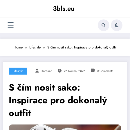
Skip
3bls.eu
to
content
Home
Lifestyle
S čím nosit sako: Inspirace pro dokonalý outfit
Lifestyle
Karolína
26 Května, 2026
0 Comments
S čím nosit sako:
Inspirace pro dokonalý
outfit