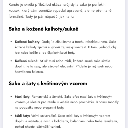
Rande je skvělá příležitost ukázat svůj styl a sako je perfektní
kousek, který vám pomůže vypadat upraveně, ale ne přehnaně
formálně. Tady je pár nápadů, jak na to.
Sako a kožené kalhoty/sukně
Kožené kalhoty:
Dodají outfitu šmrnc a trochu rebelskou notu. Sako
kožené kalhoty zjemní a vytvoří zajímavý kontrast. K tomu jednoduchý
top nebo košile a lodičky/kotníkové boty.
Kožená sukně:
Ať už mini nebo midi, kožená sukně sako skvěle
doplní. Je to sexy, ale zároveň elegantní. Přidejte jemný svetr nebo
hedvábnou halenku.
Sako a šaty s květinovým vzorem
Maxi šaty:
Romantické a ženské. Sako přes maxi šaty s květinovým
vzorem je ideální pro rande u večeře nebo procházku. K tomu sandály
na podpatku nebo elegantní boty.
Midi šaty:
Velmi univerzální. Sako midi šaty s květinovým vzorem
doplní a můžete je nosit s lodičkami, balerínami nebo třeba teniskami,
pokud chcete ležérnější vzhled.