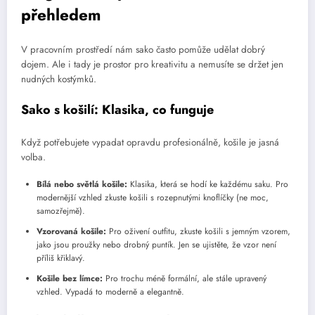
přehledem
V pracovním prostředí nám sako často pomůže udělat dobrý
dojem. Ale i tady je prostor pro kreativitu a nemusíte se držet jen
nudných kostýmků.
Sako s košilí: Klasika, co funguje
Když potřebujete vypadat opravdu profesionálně, košile je jasná
volba.
Bílá nebo světlá košile:
Klasika, která se hodí ke každému saku. Pro
modernější vzhled zkuste košili s rozepnutými knoflíčky (ne moc,
samozřejmě).
Vzorovaná košile:
Pro oživení outfitu, zkuste košili s jemným vzorem,
jako jsou proužky nebo drobný puntík. Jen se ujistěte, že vzor není
příliš křiklavý.
Košile bez límce:
Pro trochu méně formální, ale stále upravený
vzhled. Vypadá to moderně a elegantně.