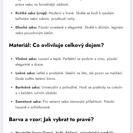
práce nebo na formálnější události.
Krátké sako (crop):
Moderní a hravé. Skvěle se hodí k vysokým
kalhotám nebo sukním, prodlouží nohy.
Dlouhé sako:
Působí vznešeně a elegantně. Skvělé k džínům, legínám
nebo pouzdrovým šatům.
Materiál: Co ovlivňuje celkový dojem?
Vlněné sako:
Luxusní a teplé. Perfektní na podzim a zimu, působí
elegantně a draze.
Lněné sako:
Lehké a prodyšné. Ideální na léto, ale pozor na mačkání.
Dodá outfitu ležérní šmrnc.
Bavlněné sako:
Univerzální a pohodlné. Hodí se prakticky na cokoliv
a v každém ročním období.
Sametové sako:
Pro večerní nebo slavnostní příležitosti. Působí
luxusně a sofistikovaně.
Barva a vzor: Jak vybrat to pravé?
Neutrální barvy (černá, šedá, béžová, námořnická modrá):