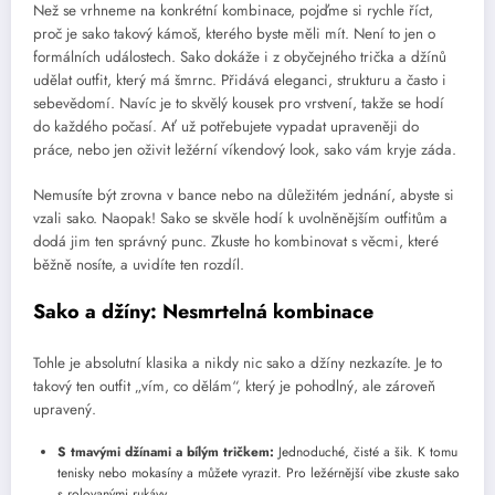
Než se vrhneme na konkrétní kombinace, pojďme si rychle říct,
proč je sako takový kámoš, kterého byste měli mít. Není to jen o
formálních událostech. Sako dokáže i z obyčejného trička a džínů
udělat outfit, který má šmrnc. Přidává eleganci, strukturu a často i
sebevědomí. Navíc je to skvělý kousek pro vrstvení, takže se hodí
do každého počasí. Ať už potřebujete vypadat upraveněji do
práce, nebo jen oživit ležérní víkendový look, sako vám kryje záda.
Nemusíte být zrovna v bance nebo na důležitém jednání, abyste si
vzali sako. Naopak! Sako se skvěle hodí k uvolněnějším outfitům a
dodá jim ten správný punc. Zkuste ho kombinovat s věcmi, které
běžně nosíte, a uvidíte ten rozdíl.
Sako a džíny: Nesmrtelná kombinace
Tohle je absolutní klasika a nikdy nic sako a džíny nezkazíte. Je to
takový ten outfit „vím, co dělám“, který je pohodlný, ale zároveň
upravený.
S tmavými džínami a bílým tričkem:
Jednoduché, čisté a šik. K tomu
tenisky nebo mokasíny a můžete vyrazit. Pro ležérnější vibe zkuste sako
s rolovanými rukávy.