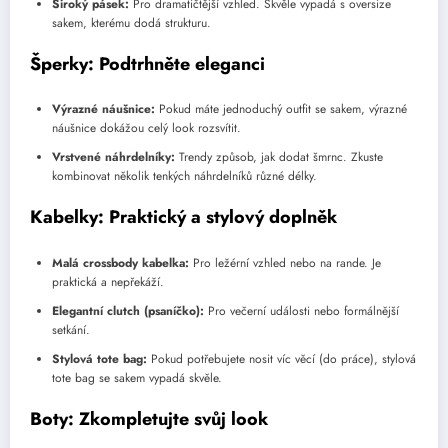
Široký pásek:
Pro dramatičtější vzhled. Skvěle vypadá s oversize
sakem, kterému dodá strukturu.
Šperky: Podtrhněte eleganci
Výrazné náušnice:
Pokud máte jednoduchý outfit se sakem, výrazné
náušnice dokážou celý look rozsvítit.
Vrstvené náhrdelníky:
Trendy způsob, jak dodat šmrnc. Zkuste
kombinovat několik tenkých náhrdelníků různé délky.
Kabelky: Praktický a stylový doplněk
Malá crossbody kabelka:
Pro ležérní vzhled nebo na rande. Je
praktická a nepřekáží.
Elegantní clutch (psaníčko):
Pro večerní události nebo formálnější
setkání.
Stylová tote bag:
Pokud potřebujete nosit víc věcí (do práce), stylová
tote bag se sakem vypadá skvěle.
Boty: Zkompletujte svůj look