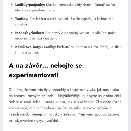
Lodičky/podpatky:
Klasika, která sako vždy doplní. Dodají outfitu
eleganci a prodlouží nohy.
Tenisky:
Pro ležérní a svěží vzhled. Skvěle vypadají s kalhotami i
sukněmi.
Mokasíny/loafers:
Pro chytrý a pohodlný vzhled. Ideální do práce
nebo na procházky městem.
Kotníkové boty/kozačky:
Perfektní na podzim a zimu. Dodají outfitu
šmrnc a zahřejí.
A na závěr… nebojte se
experimentovat!
Doufám, že vám tyto tipy pomohly a inspirovaly vás, jak nosit sako
na spoustu různých způsobů. Nejdůležitější je, abyste se v něm cítili
dobře a sami sebou. Moda je hra, tak si s ní hrajte! Zkoušejte různé
kombinace, míchání stylů a uvidíte, že sako se stane jedním z
vašich nejoblíbenějších kousků v šatníku. Přeji vám spoustu zábavy
při objevování nových outfitů!