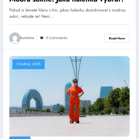
Pokud si lámete hlavu s tím, jakou halenku zkombinovat s modrou
sukní, nebojte se! Není…
Karolína
0 Comments
Read More
3 dubna, 2026