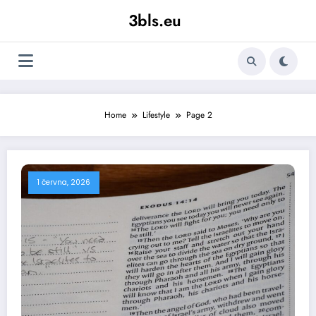
Skip
3bls.eu
to
content
Home
Lifestyle
Page 2
1 června, 2026