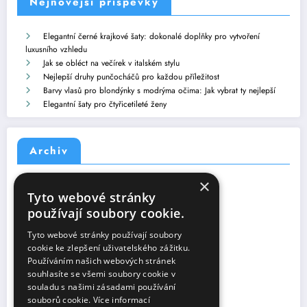
Nejnovější příspěvky
Elegantní černé krajkové šaty: dokonalé doplňky pro vytvoření
luxusního vzhledu
Jak se obléct na večírek v italském stylu
Nejlepší druhy punčocháčů pro každou příležitost
Barvy vlasů pro blondýnky s modrýma očima: Jak vybrat ty nejlepší
Elegantní šaty pro čtyřicetileté ženy
Archiv
×
Srpen 2026
(4)
Tyto webové stránky
Červenec 2026
(10)
používají soubory cookie.
Červen 2026
(11)
Květen 2026
(4)
Tyto webové stránky používají soubory
Duben 2026
(1)
cookie ke zlepšení uživatelského zážitku.
Březen 2026
(6)
Používáním našich webových stránek
Únor 2026
(3)
souhlasíte se všemi soubory cookie v
Leden 2026
(6)
souladu s našimi zásadami používání
Prosinec 2025
(13)
souborů cookie.
Více informací