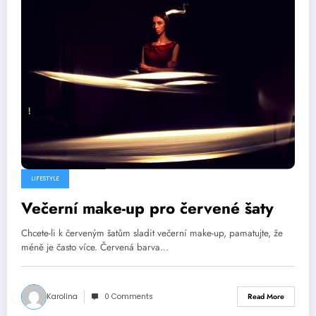
LIFESTYLE
Večerní make-up pro červené šaty
Chcete-li k červeným šatům sladit večerní make-up, pamatujte, že
méně je často více. Červená barva…
Karolína
0 Comments
Read More