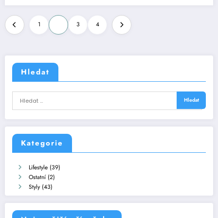
Stránkování
1
2
3
4
příspěvků
Hledat
Kategorie
Lifestyle
(39)
Ostatní
(2)
Styly
(43)