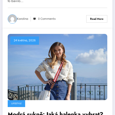
to bavilo…
Karolína
0 Comments
Read More
24 května, 2026
LIFESTYLE
Modrá sukně: Jaká halenka vybrat?