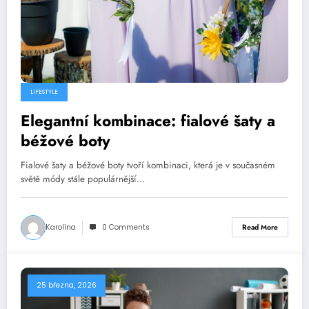
LIFESTYLE
Elegantní kombinace: fialové šaty a
béžové boty
Fialové šaty a béžové boty tvoří kombinaci, která je v současném
světě módy stále populárnější…
Karolína
0 Comments
Read More
25 března, 2026